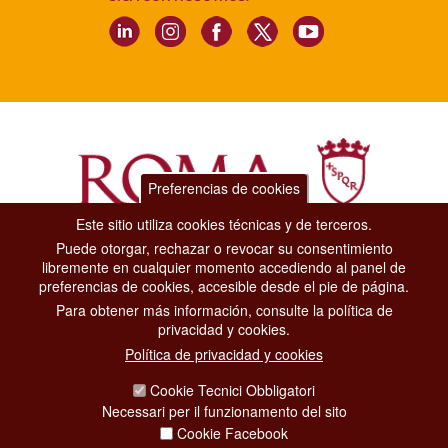
Preferencias de cookies
Este sitio utiliza cookies técnicas y de terceros.
Puede otorgar, rechazar o revocar su consentimiento
Dipartimento Grandi Eventi, Sport, Turismo e Moda.
libremente en cualquier momento accediendo al panel de
Via di San Basilio, 51
preferencias de cookies, accesible desde el pie de página.
00187 Roma
Para obtener más información, consulte la política de
privacidad y cookies.
CONTACT CENTER TEL. 06 06 08
Política de privacidad y cookies
CONTATTA LA REDAZIONE
Cookie Tecnici Obbligatori
Necessari per il funzionamento del sito
Cookie Facebook
PRIVACY