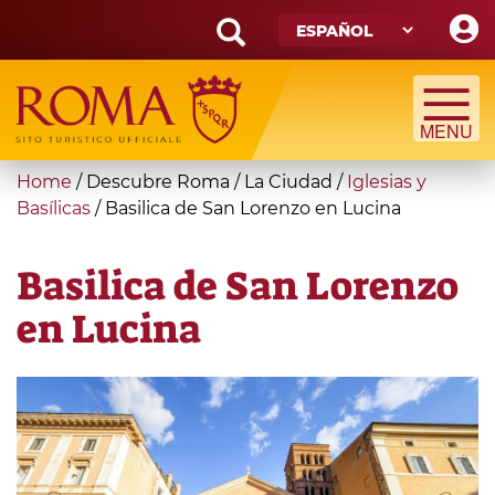
Skip
to
main
Search
content
form
Búsqueda
You
Home
/
Descubre Roma
/
La Ciudad
/
Iglesias y
are
Basílicas
/
Basilica de San Lorenzo en Lucina
here
Basilica de San Lorenzo
en Lucina