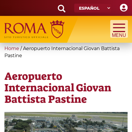
Skip
to
main
Search
content
form
Búsqueda
You
Home
/
Aeropuerto Internacional Giovan Battista
are
Pastine
here
Aeropuerto
Internacional Giovan
Battista Pastine