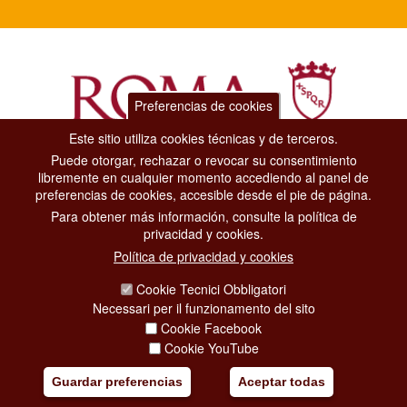
Preferencias de cookies
Este sitio utiliza cookies técnicas y de terceros.
Puede otorgar, rechazar o revocar su consentimiento
Dipartimento Grandi Eventi, Sport, Turismo e Moda.
libremente en cualquier momento accediendo al panel de
Via di San Basilio, 51
preferencias de cookies, accesible desde el pie de página.
00187 Roma
Para obtener más información, consulte la política de
privacidad y cookies.
CONTACT CENTER TEL. 06 06 08
Política de privacidad y cookies
CONTATTA LA REDAZIONE
Cookie Tecnici Obbligatori
Necessari per il funzionamento del sito
Cookie Facebook
PRIVACY
Cookie YouTube
SOCIAL MEDIA POLICY
Guardar preferencias
Aceptar todas
CREDITS