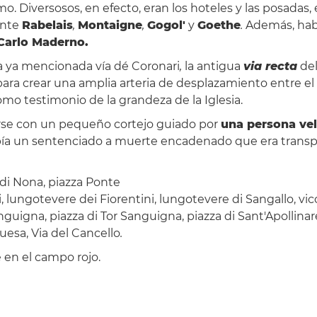
mo. Diversosos, en efecto, eran los hoteles y las posadas, 
ente
Rabelais
,
Montaigne
,
Gogol'
y
Goethe
.
Además, habit
arlo Maderno.
a ya mencionada vía dé Coronari
,
la antigua
via recta
del
para crear una amplia arteria de desplazamiento entre el 
como testimonio de la grandeza de la Iglesia.
arse con un pequeño cortejo guiado por
una persona vel
abía un sentenciado a muerte encadenado que era transpo
 di Nona, piazza Ponte
 lungotevere dei Fiorentini, lungotevere di Sangallo, vicolo 
Sanguigna, piazza di Tor Sanguigna, piazza di Sant'Apollinar
guesa, Via del Cancello
.
 en el campo rojo.