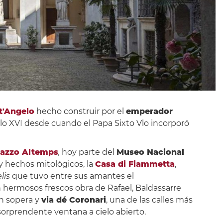
t'Angelo
hecho construir por el
emperador
glo XVI desde cuando el Papa Sixto Vlo incorporó
lazzo Altemps
,
hoy parte del
Museo Nacional
 hechos mitológicos, la
Casa di Fiammetta
,
lis
que tuvo entre sus amantes el
hermosos frescos obra de Rafael, Baldassarre
n sopera y
via dé Coronari
, una de las calles más
 sorprendente ventana a cielo abierto.