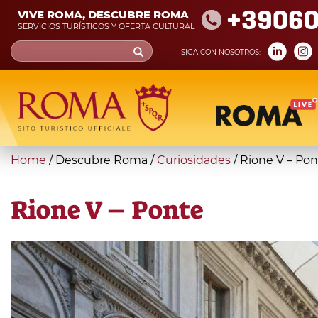
Skip
+39060
VIVE ROMA, DESCUBRE ROMA
to
SERVICIOS TURÍSTICOS Y OFERTA CULTURAL
main
Search
SIGA CON NOSOTROS:
content
form
Búsqueda
You
Home
/
Descubre Roma
/
Curiosidades
/
Rione V – Po
are
here
Rione V – Ponte