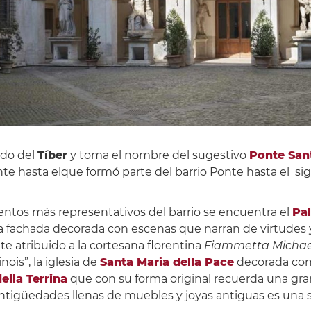
odo del
Tíber
y toma el nombre del sugestivo
Ponte San
nte hasta elque formó parte del barrio Ponte hasta el si
entos más representativos del barrio se encuentra el
Pa
fachada decorada con escenas que narran de virtudes y
e atribuido a la cortesana florentina
Fiammetta
Michae
ois”, la iglesia de
Santa Maria della Pace
decorada con 
ella Terrina
que con su forma original recuerda una gra
ntigüedades llenas de muebles y joyas antiguas es una