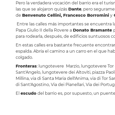
Pero la verdadera vocación del barrio era el turis
las que se alojaron quizás
Dante
, pero seguram
de
Benvenuto Cellini,
Francesco Borromini
y
C
Entre las calles más importantes se encuentra l
Papa Giulio II della Rovere a
Donato Bramante
para rodearla, después, de edificios suntuosos 
En estas calles era bastante frecuente encontr
espalda. Abría el camino a un carro en el que h
colgado.
Fronteras
: lungotevere Marzio, lungotevere Tor
Sant'Angelo, lungotevere dei Altoviti, piazza Paoli,
Millina, via di Santa Maria dell'Anima, via di Tor 
di Sant'Agostino, Via dei Pianellari, Via dei Portu
El
escudo
del barrio es, por supuesto, un puente