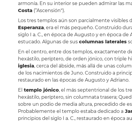
armonía. En su interior se pueden admirar las ma
Costa
(“Ascensión").
Los tres templos aún son parcialmente visibles d
Esperanza
, era el más pequeño. Construido duran
siglo I a. C., en época de Augusto y en época de 
estucado. Algunas de sus
columnas laterales
so
En el centro, entre dos templos, exactamente d
hexástilo, períptero, de orden jónico, con triple 
iglesia
, cerca del ábside, más allá de unas colu
de los nacimientos de Juno. Construido a princi
restaurado en las épocas de Augusto y Adriano.
El
templo jónico
, el más septentrional de los t
hexástilo, períptero, sin columnata trasera; Que
sobre un podio de media altura, precedido de esca
Probablemente el templo estaba dedicado a
Ja
principios del siglo I a. C., restaurado en época a