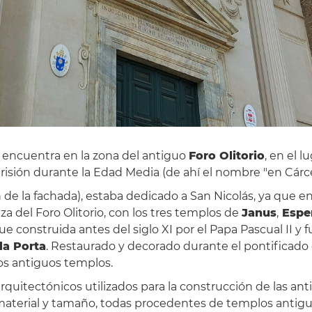
 encuentra en la zona del antiguo
Foro Olitorio
, en el 
risión durante la Edad Media (de ahí el nombre "en Cárce
 de la fachada), estaba dedicado a San Nicolás, ya que en
a del Foro Olitorio, con los tres templos de
Janus
,
Espe
e construida antes del siglo XI por el Papa Pascual II y 
la Porta
. Restaurado y decorado durante el pontificado d
 los antiguos templos.
quitectónicos utilizados para la construcción de las ant
 material y tamaño, todas procedentes de templos antig