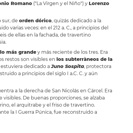
onio Romano
("La Virgen y el Niño") y
Lorenzo
o sur, de
orden dórico
, quizás dedicado a la
 varias veces: en el 212 a. C., a principios del
is de ellas en la fachada, de travertino
ia.
plo más grande
y más reciente de los tres. Era
Los restos son visibles en
los subterràneos de la
o estuviera dedicado a
Juno Sospita
, protectora
ruido a principios del siglo I a.C. C. y aún
entra a la derecha de San Nicolás en Cárcel. Era
e visibles. De buenas proporciones, se alzaba
, el arquitrabe y el friso de travertino.
ante la I Guerra Púnica, fue reconstruido a