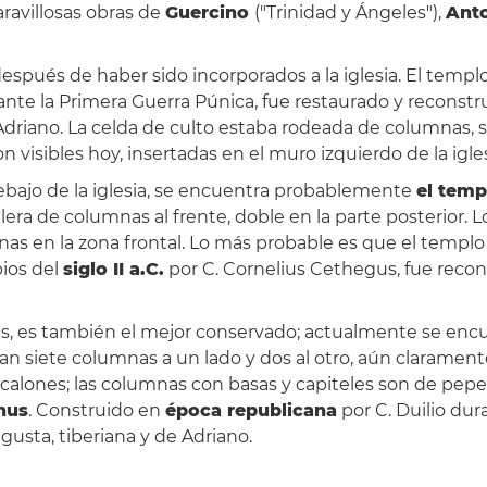
ravillosas obras de
Guercino
("Trinidad y Ángeles"),
Ant
espués de haber sido incorporados a la iglesia. El templ
te la Primera Guerra Púnica, fue restaurado y reconstruido
Adriano. La celda de culto estaba rodeada de columnas, se
n visibles hoy, insertadas en el muro izquierdo de la igles
ebajo de la iglesia, se encuentra probablemente
el tem
hilera de columnas al frente, doble en la parte posterior. 
mnas en la zona frontal. Lo más probable es que el templ
pios del
siglo II a.C.
por C. Cornelius Cethegus, fue reconst
res, es también el mejor conservado; actualmente se encu
dan siete columnas a un lado y dos al otro, aún clarament
lones; las columnas con basas y capiteles son de peperino
nus
. Construido en
época republicana
por C. Duilio dur
ugusta, tiberiana y de Adriano.