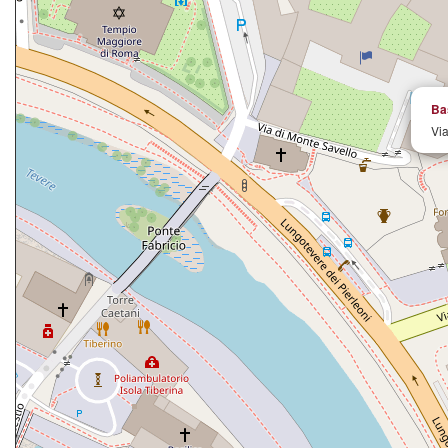
Ba
Via