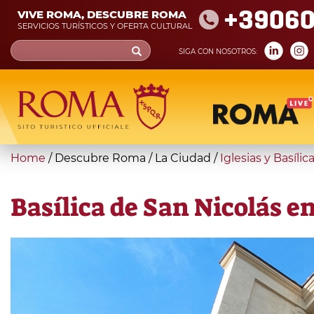
Skip
+39060
VIVE ROMA, DESCUBRE ROMA
to
SERVICIOS TURÍSTICOS Y OFERTA CULTURAL
main
Search
SIGA CON NOSOTROS:
content
form
Búsqueda
You
Home
/
Descubre Roma
/
La Ciudad
/
Iglesias y Basílic
are
here
Basílica de San Nicolás en