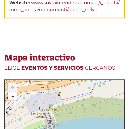
Website:
www.sovraintendenzaroma.it/i_luoghi/
roma_antica/monumenti/ponte_milvio
Mapa interactivo
ELIGE
EVENTOS Y SERVICIOS
CERCANOS
+
-