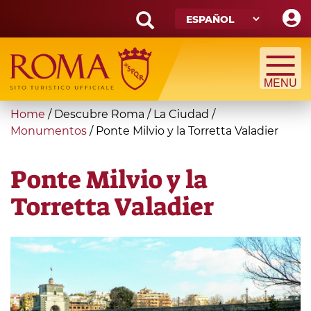
Skip
to
main
Search
content
form
Búsqueda
You
Home
/
Descubre Roma
/
La Ciudad
/
are
Monumentos
/
Ponte Milvio y la Torretta Valadier
here
Ponte Milvio y la
Torretta Valadier