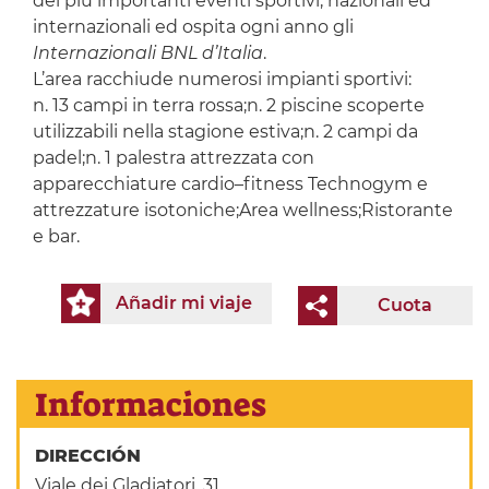
dei più importanti eventi sportivi, nazionali ed
internazionali ed ospita ogni anno gli
Internazionali BNL d’Italia
.
L’area racchiude numerosi impianti sportivi:
n. 13 campi in terra rossa;n. 2 piscine scoperte
utilizzabili nella stagione estiva;n. 2 campi da
padel;n. 1 palestra attrezzata con
apparecchiature cardio–fitness Technogym e
attrezzature isotoniche;Area wellness;Ristorante
e bar.
Añadir mi viaje
Cuota
Informaciones
DIRECCIÓN
Viale dei Gladiatori, 31