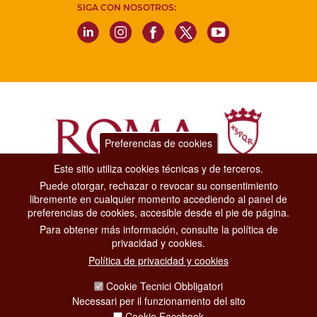
SIGA CON NOSOTROS:
Preferencias de cookies
Este sitio utiliza cookies técnicas y de terceros.
Puede otorgar, rechazar o revocar su consentimiento
Dipartimento Grandi Eventi, Sport, Turismo e Moda.
libremente en cualquier momento accediendo al panel de
Via di San Basilio, 51
preferencias de cookies, accesible desde el pie de página.
00187 Roma
Para obtener más información, consulte la política de
privacidad y cookies.
CONTACT CENTER TEL. 06 06 08
Política de privacidad y cookies
CONTATTA LA REDAZIONE
Cookie Tecnici Obbligatori
Necessari per il funzionamento del sito
Cookie Facebook