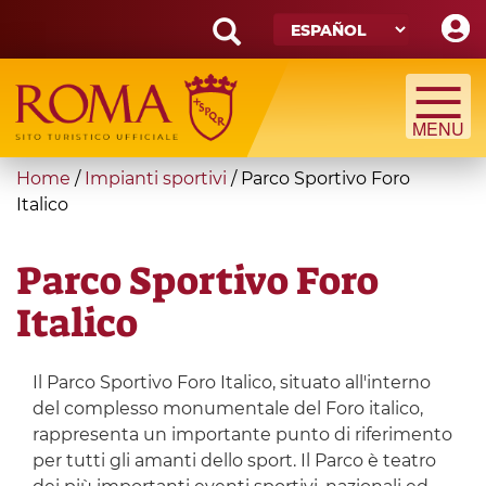
Skip
to
main
Search
content
form
Búsqueda
You
Home
/
Impianti sportivi
/
Parco Sportivo Foro
are
Italico
here
Parco Sportivo Foro
Italico
Il Parco Sportivo Foro Italico, situato all'interno
del complesso monumentale del Foro italico,
rappresenta un importante punto di riferimento
per tutti gli amanti dello sport. Il Parco è teatro