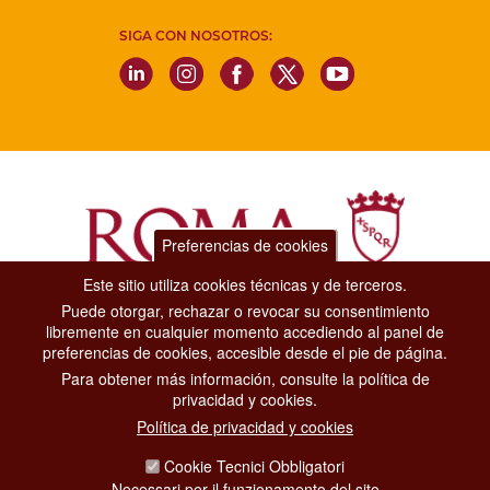
SIGA CON NOSOTROS:
Preferencias de cookies
Este sitio utiliza cookies técnicas y de terceros.
Puede otorgar, rechazar o revocar su consentimiento
Dipartimento Grandi Eventi, Sport, Turismo e Moda.
libremente en cualquier momento accediendo al panel de
Via di San Basilio, 51
preferencias de cookies, accesible desde el pie de página.
00187 Roma
Para obtener más información, consulte la política de
privacidad y cookies.
CONTACT CENTER TEL. 06 06 08
Política de privacidad y cookies
CONTATTA LA REDAZIONE
Cookie Tecnici Obbligatori
Necessari per il funzionamento del sito