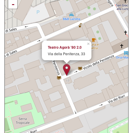
-
×
Teatro Agorà '80 2.0
Via della Penitenza, 33