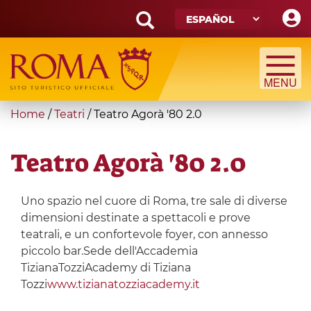
Skip
to
main
Search
content
form
Búsqueda
You
Home
/
Teatri
/
Teatro Agorà '80 2.0
are
here
Teatro Agorà '80 2.0
Uno spazio nel cuore di Roma, tre sale di diverse
dimensioni destinate a spettacoli e prove
teatrali, e un confortevole foyer, con annesso
piccolo bar.Sede dell'Accademia
TizianaTozziAcademy di Tiziana
Tozzi
www.tizianatozziacademy.it