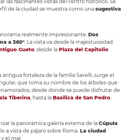
r las fascinantes vistas del centro histórico. Se
erfil de la ciudad se muestra como una
sugestiva
 panorama realmente impresionante.
Dos
ma a 360°
. La vista va desde la majestuosidad
ntiguo Gueto
, desde la
Plaza del Capitolio
 antigua fortaleza de la familia Savelli, surge el
angular, que toma su nombre de los árboles que
 enamorados, desde donde se puede disfrutar de
Isla Tiberina
, hasta la
Basílica de San Pedro
,
anzar la panorámica galería externa de la
Cúpula
o a vista de pájaro sobre Roma.
La ciudad
 y el mar.