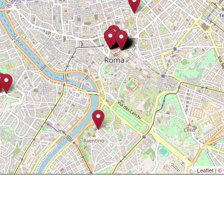
Leaflet
|
© 