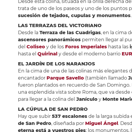
Desde esta colina, situada en la orilla derecha de
trata de uno de los paseos y uno de los puntos 
sucesión de tejados, cupulas y monumentos
.
LAS TERRAZAS DEL VICTORIANO
Desde la
Terraza de las Cuadrigas
, en la cima d
ascensores panorámicos
permiten llegar al pu
del
Coliseo
y de los
Foros Imperiales
hasta las
i
hasta el
Quirinal
y desde el moderno barrio
EU
EL JARDÍN DE LOS NARANJOS
En la cima de una de las colinas más elegantes 
encantador
Parque Savello
(también llamado
J
fueron plantados en recuerdo de San Domingo. E
una esplendida vista sobre Roma, que va desde e
para llegar a la colina del
Janículo
y
Monte Mari
LA CÚPULA
DE SAN PEDRO
Hay que subir
537 escalones
de la larga subida 
de San Pedro
, diseñada por
Miguel Ángel
. Des
eterna está a vuestros pies
: los monumentos, las