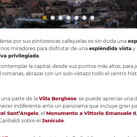
derse por sus pintorescas callejuelas es sin duda una
exp
 unos miradores para disfrutar de una
espléndida vista
y 
va privilegiada
.
contemplar la capital, desde sus puntos más altos, para
romanas, abrazar con un solo vistazo todo el centro histór
 una parte de la
Villa Borghese
, se puede apreciar una 
necer indiferente ante un panorama que incluye gran par
tel Sant’Angelo
, el
Monumento a Vittorio Emanuele II
Garibaldi sobre el
Janículo
.