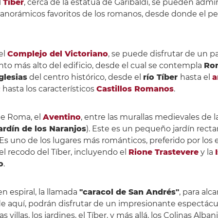
l
Tíber
, cerca de la estatua de Garibaldi, se pueden admira
panorámicos favoritos de los romanos, desde donde el p
el
Complejo del Victoriano
, se puede disfrutar de un
nto más alto del edificio, desde el cual se contempla
Ro
glesias
del centro histórico, desde el
río Tíber
hasta el
a
R
hasta los característicos
Castillos Romanos
.
de Roma, el
Aventino
, entre las murallas medievales de la
ardín de los Naranjos
). Este es un pequeño jardín rect
s uno de los lugares más románticos, preferido por los
l recodo del Tíber, incluyendo el
Rione Trastevere
y la
o
.
en espiral, la llamada
"caracol de San Andrés"
, para alc
de aquí, podrán disfrutar de un impresionante espectácul
 villas, los jardines, el Tíber, y más allá, los Colinas Albani