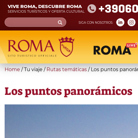
Skip
+39060
VIVE ROMA, DESCUBRE ROMA
to
SERVICIOS TURÍSTICOS Y OFERTA CULTURAL
main
Search
SIGA CON NOSOTROS:
content
form
Búsqueda
You
Home
/
Tu viaje
/
Rutas temáticas
/
Los puntos panorá
are
here
Los puntos panorámicos