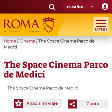
Skip
to
main
Search
content
form
Búsqueda
You
Home
/
Cinema
/
The Space Cinema Parco de
are
Medici
here
The Space Cinema Parco
de Medici
The Space Cinema Parco de Medici
Añadir mi viaje
Cuota