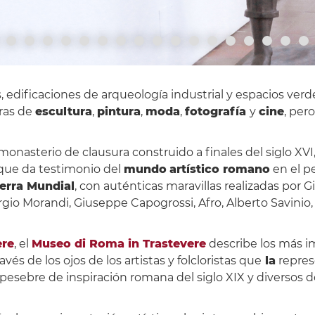
, edificaciones de arqueología industrial y espacios ve
ras de
escultura
,
pintura
,
moda
,
fotografía
y
cine
, per
 monasterio de clausura construido a finales del siglo XV
 que da testimonio del
mundo
artístico romano
en el p
erra Mundial
, con auténticas maravillas realizadas por G
orgio Morandi, Giuseppe Capogrossi, Afro, Alberto Savinio, 
ere
, el
Museo di Roma in Trastevere
describe los más i
avés de los ojos de los artistas y folcloristas que
la
repres
un pesebre de inspiración romana del siglo XIX y diverso