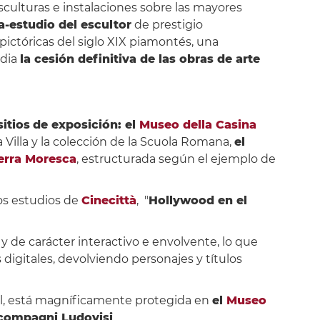
sculturas e instalaciones sobre las mayores
ia-estudio del escultor
de prestigio
ctóricas del siglo XIX piamontés, una
odia
la cesión definitiva de las obras de arte
sitios
de exposición
: el
Museo della Casina
 Villa y la colección de la Scuola Romana,
el
erra Moresca
, estructurada según el ejemplo de
los estudios de
Cinecittà
, "
Hollywood en el
 y de carácter interactivo e envolvente, lo que
 digitales, devolviendo personajes y títulos
tal, está magníficamente protegida en
el
Museo
ncompagni Ludovisi
.