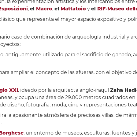
n, la experimentación artística y los intercambios entre
Esposizioni
,
el
Macro
,
el
Mattatoio
y
el
RIF-Museo delle
clásico que representa el mayor espacio expositivo y pol
nario caso de combinación de arqueología industrial y a
royectos;
cio, antiguamente utilizado para el sacrificio de ganado, 
ra ampliar el concepto de las afueras, con el objetivo d
glo XXI
, ideado por la arquitecta anglo-iraquí
Zaha Hadi
oráneas, y ocupa una área de 29.000 metros cuadrados en
de diseño, fotografía, moda, cine y representaciones teat
ira la apasionante atmósfera de preciosas villas, de már
.
 Borghese
, un entorno de museos, esculturas, fuentes y 