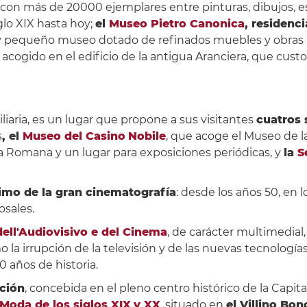
 con más de 20000 ejemplares entre pinturas, dibujos, e
glo XIX hasta hoy;
el
Museo Pietro Canonica
, residenc
 pequeño museo dotado de refinados muebles y obras pi
, acogido en el edificio de la antigua Aranciera, que cust
biliaria, es un lugar que propone a sus visitantes
cuatros 
s
, el
Museo del Casino
Nobile
, que acoge el Museo de la
ola Romana y un lugar para exposiciones periódicas, y
la
S
imo de la gran cinematografía
: desde los años 50, en 
osales.
dell'Audiovisivo e del Cinema
, de carácter multimedial,
 la irrupción de la televisión y de las nuevas tecnologías
20 años de historia.
cción
, concebida en el pleno centro histórico de la Capi
a Moda de los siglos XIX
y XX
, situado en
el Villino Bo