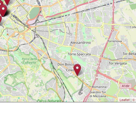
Leaflet
|
© 