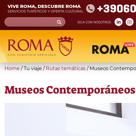
Skip
+39060
VIVE ROMA, DESCUBRE ROMA
to
SERVICIOS TURÍSTICOS Y OFERTA CULTURAL
main
Search
SIGA CON NOSOTROS:
content
form
Búsqueda
You
Home
/
Tu viaje
/
Rutas temáticas
/
Museos Contempo
are
here
Museos Contemporáneos