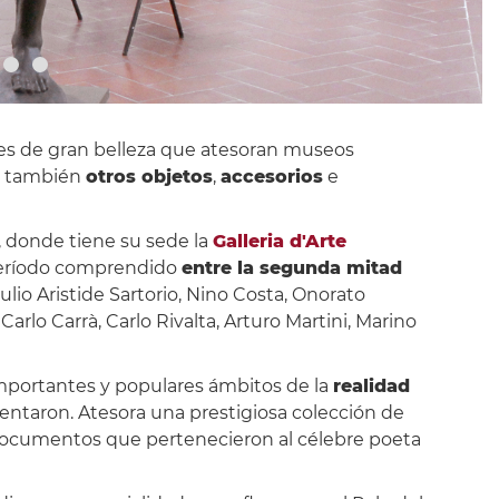
rdes de gran belleza que atesoran museos
o también
otros objetos
,
accesorios
e
I, donde tiene su sede la
Galleria d'Arte
eríodo comprendido
entre la segunda mitad
iulio Aristide Sartorio, Nino Costa, Onorato
Carlo Carrà, Carlo Rivalta, Arturo Martini, Marino
mportantes y populares ámbitos de la
realidad
entaron. Atesora una prestigiosa colección de
s documentos que pertenecieron al célebre poeta