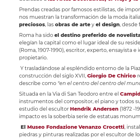
Prendas creadas por famosos estilistas, de impo
nos muestran la transformación de la moda italia
preciosos
, las
obras de arte
y
el design
, desde 
Roma ha sido
el destino preferido de novelis
elegían la capital como el lugar ideal de su resi
(Roma, 1907-1990), escritor, experto, ensayista e
propietario.
Y trasladándose al espléndido entorno de la Piaz
construcción del siglo XVII,
Giorgio De Chirico
r
describe como
"en el centro del centro del mu
Situada en la Via di San Teodoro entre el
Campid
instrumentos del compositor, el piano y todos su
estudio del escultor
Hendrik Andersen
(1872 -1
impacto es la soberbia serie de estatuas monum
El
Museo Fondazione
Venanzo Crocetti
, inst
piedras y pinturas realizadas por el escultor de l