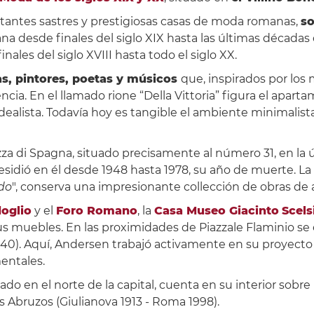
rtantes sastres y prestigiosas casas de moda romanas,
s
na desde finales del siglo XIX hasta las últimas décadas 
finales del siglo XVIII hasta todo el siglo XX.
tas, pintores, poetas y músicos
que, inspirados por los
dencia. En el llamado rione “Della Vittoria” figura el apa
 idealista. Todavía hoy es tangible el ambiente minimalist
za di Spagna, situado precisamente al número 31, en la 
esidió en él desde 1948 hasta 1978, su año de muerte. L
ndo
", conserva una impresionante collección de obras de art
oglio
y el
Foro Romano
, la
Casa Museo Giacinto
Scels
s muebles. En las proximidades de Piazzale Flaminio se e
940). Aquí, Andersen trabajó activamente en su proyecto
entales.
alado en el norte de la capital, cuenta en su interior so
os Abruzos (Giulianova 1913 - Roma 1998).