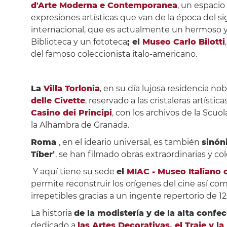
d'Arte Moderna e Contemporanea
, un espacio
expresiones artísticas que van de la época del si
internacional, que es actualmente un hermoso y
Biblioteca y un fototeca
; el
Museo Carlo Bilotti
del famoso coleccionista italo-americano.
La
Villa Torlonia
, en su día lujosa residencia no
delle Civette
, reservado a las cristaleras artística
Casino dei Principi
, con los archivos de la Scu
la Alhambra de Granada.
Roma
, en el ideario universal, es también
sinón
Tíber
", se han filmado obras extraordinarias y col
Y aquí tiene su sede
el
MIAC - Museo Italiano 
permite reconstruir los orígenes del cine así como
irrepetibles gracias a un ingente repertorio de 1
La historia
de la modistería y de la alta confe
dedicado a
las Artes Decorativas, el Traje y l