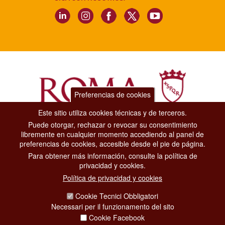
Preferencias de cookies
Este sitio utiliza cookies técnicas y de terceros.
Puede otorgar, rechazar o revocar su consentimiento
Dipartimento Grandi Eventi, Sport, Turismo e Moda.
libremente en cualquier momento accediendo al panel de
Via di San Basilio, 51
preferencias de cookies, accesible desde el pie de página.
00187 Roma
Para obtener más información, consulte la política de
privacidad y cookies.
CONTACT CENTER TEL. 06 06 08
Política de privacidad y cookies
CONTATTA LA REDAZIONE
Cookie Tecnici Obbligatori
Necessari per il funzionamento del sito
Cookie Facebook
PRIVACY