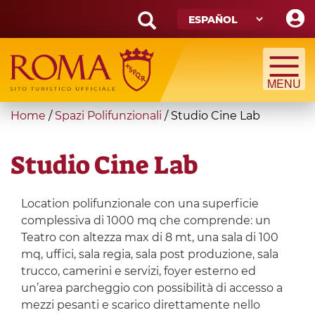
Skip
to
main
Search
content
form
Búsqueda
You
Home
/
Spazi Polifunzionali
/
Studio Cine Lab
are
here
Studio Cine Lab
Location polifunzionale con una superficie
complessiva di 1000 mq che comprende: un
Teatro con altezza max di 8 mt, una sala di 100
mq, uffici, sala regia, sala post produzione, sala
trucco, camerini e servizi, foyer esterno ed
un’area parcheggio con possibilità di accesso a
mezzi pesanti e scarico direttamente nello