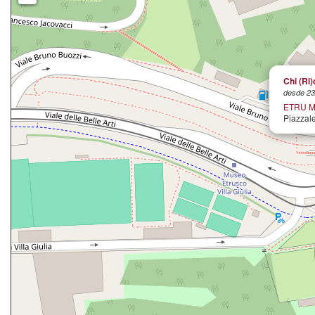
Chi (Ri
desde 23
ETRU Mu
Piazzale 