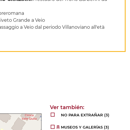
a preromana
liveto Grande a Veio
ssaggio a Veio dal periodo Villanoviano all'età
NO PARA EXTRAÑAR
(3)
MUSEOS Y GALERÍAS
(3)