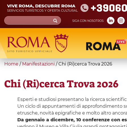
Skip
+39060
VIVE ROMA, DESCUBRE ROMA
to
SERVICIOS TURÍSTICOS Y OFERTA CULTURAL
main
Search
SIGA CON NOSOTROS:
content
form
Búsqueda
You
Home
/
Manifestazioni
/
Chi (Ri)cerca Trova 2026
are
here
Chi (Ri)cerca Trova 2026
Esperti e studiosi presentano la ricerca scientific
Un ciclo di appuntamenti di approfondimento sugli 
etrusche, novità epigrafiche e molto altro ancora
Da gennaio a dicembre, 10 conferenze con espe
vedono il Museo e Villa Giulia grandi protagonisti