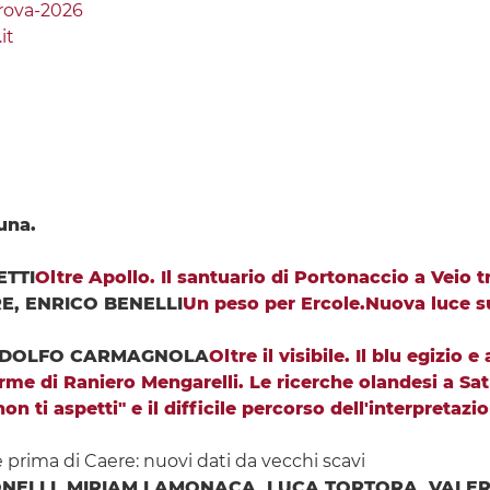
trova-2026
it
una.
ETTI
Oltre Apollo. Il santuario di Portonaccio a Veio 
E, ENRICO BENELLI
Un peso per Ercole.Nuova luce su
RODOLFO CARMAGNOLA
Oltre il visibile. Il blu egizio 
orme di Raniero Mengarelli. Le ricerche olandesi a Sa
on ti aspetti" e il difficile percorso dell'interpretaz
 prima di Caere: nuovi dati da vecchi scavi
NELLI, MIRIAM LAMONACA, LUCA TORTORA, VALER