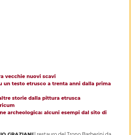
tra vecchie nuovi scavi
 un testo etrusco a trenta anni dalla prima
e altre storie dalla pittura etrusca
tricum
ione archeologica: alcuni esempi dal sito di
IO GRAZIANI
Il restauro del Trono Barberini da