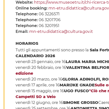
Website:
https://www.museoetru.it/chi-ricerca-
Online booking:
mn-etru.didattica@cultura.gov.
Telephone:
06 3226571
Telephone:
06 3201706
Telephone:
06 3201951
Email:
mn-etru.didattica@cultura.gov.it
HORARIOS
Tutti gli appuntamenti sono presso la
Sala Fort
CALENDARIO 2026
venerdì 23 gennaio, ore 16
LAURA MARIA MICH
venerdì 20 febbraio, ore 16
VALENTINA BELFIOR
edizione
venerdì 20 marzo, ore 16
GLORIA ADINOLFI, 
venerdì 17 aprile, ore 16
MARIJKE GNADE
Sulle 
venerdì 15 maggio, ore 16
UGO FUSCO
"Ciò che n
Campetti SO a Veio
venerdì 12 giugno, ore 16
SIMONE GROSSO
Caere
venerdì 25 settembre, ore 16
ANTONIETTA SIMO