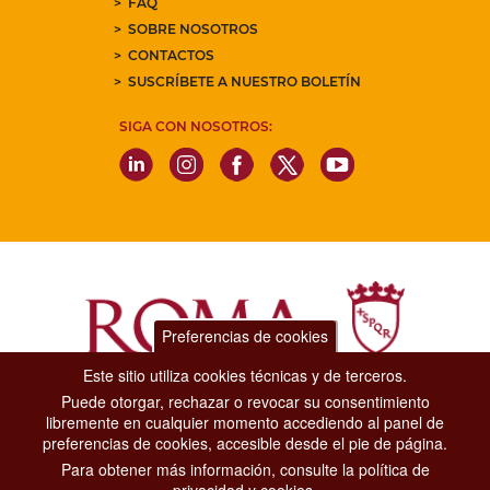
FAQ
SOBRE NOSOTROS
CONTACTOS
SUSCRÍBETE A NUESTRO BOLETÍN
SIGA CON NOSOTROS:
Preferencias de cookies
Este sitio utiliza cookies técnicas y de terceros.
Puede otorgar, rechazar o revocar su consentimiento
Dipartimento Grandi Eventi, Sport, Turismo e Moda.
libremente en cualquier momento accediendo al panel de
Via di San Basilio, 51
preferencias de cookies, accesible desde el pie de página.
00187 Roma
Para obtener más información, consulte la política de