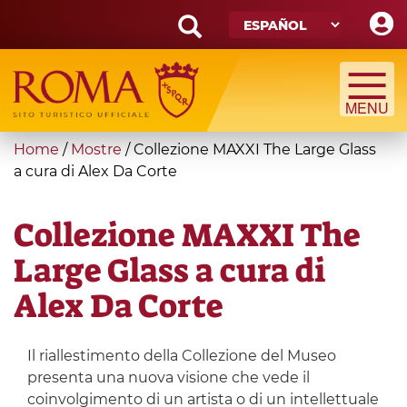
Skip
to
main
Search
content
form
Búsqueda
You
Home
/
Mostre
/
Collezione MAXXI The Large Glass
are
a cura di Alex Da Corte
here
Collezione MAXXI The
Large Glass a cura di
Alex Da Corte
Il riallestimento della Collezione del Museo
presenta una nuova visione che vede il
coinvolgimento di un artista o di un intellettuale