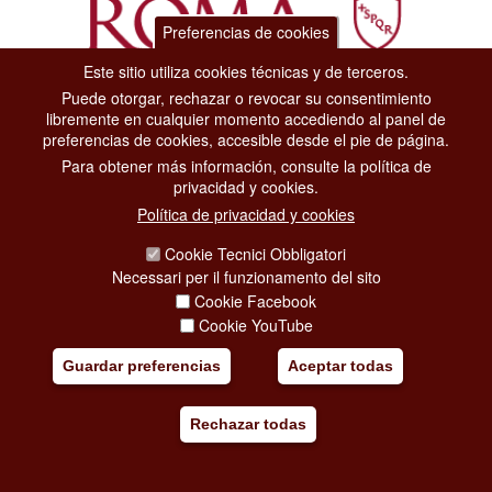
Preferencias de cookies
Este sitio utiliza cookies técnicas y de terceros.
Puede otorgar, rechazar o revocar su consentimiento
Dipartimento Grandi Eventi, Sport, Turismo e Moda.
libremente en cualquier momento accediendo al panel de
Via di San Basilio, 51
preferencias de cookies, accesible desde el pie de página.
00187 Roma
Para obtener más información, consulte la política de
privacidad y cookies.
CONTACT CENTER TEL. 06 06 08
Política de privacidad y cookies
CONTATTA LA REDAZIONE
Cookie Tecnici Obbligatori
Necessari per il funzionamento del sito
Cookie Facebook
PRIVACY
Cookie YouTube
SOCIAL MEDIA POLICY
Guardar preferencias
Aceptar todas
CREDITS
Rechazar todas
COPYRIGHT
ESCLUSIONE DI RESPONSABILITÀ