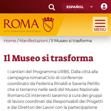
Skip
to
main
Search
content
form
Búsqueda
You
Home
/
Manifestazioni
/
Il Museo si trasforma
are
here
Il Museo si trasforma
I cantieri del Programma URBS. Dalla città alla
campagna romanaCiclo di conferenze
coordinato da Federica Rinaldi e Saveria Petillo
che si terranno nelle sedi del Museo Nazionale
Romano.Gli interventi saranno a cura dei gruppi
di lavoro coordinati dai Responsabili dei Progetti
e dai Direttori dei Lavori con la partecipazione