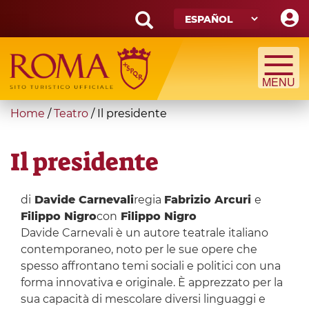
Skip
to
main
Search
content
form
Búsqueda
You
Home
/
Teatro
/
Il presidente
are
here
Il presidente
di
Davide Carnevali
regia
Fabrizio Arcuri
e
Filippo Nigro
con
Filippo Nigro
Davide Carnevali è un autore teatrale italiano
contemporaneo, noto per le sue opere che
spesso affrontano temi sociali e politici con una
forma innovativa e originale. È apprezzato per la
sua capacità di mescolare diversi linguaggi e