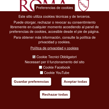
Preferencias de cookies
Este sitio utiliza cookies técnicas y de terceros.
Puede otorgar, rechazar o revocar su consentimiento
Dipartimento Grandi Eventi, Sport, Turismo e Moda.
libremente en cualquier momento accediendo al panel de
Via di San Basilio, 51
preferencias de cookies, accesible desde el pie de página.
00187 Roma
Para obtener más información, consulte la política de
privacidad y cookies.
CONTACT CENTER TEL. 06 06 08
Política de privacidad y cookies
CONTATTA LA REDAZIONE
Cookie Tecnici Obbligatori
Necessari per il funzionamento del sito
Cookie Facebook
PRIVACY
Cookie YouTube
SOCIAL MEDIA POLICY
Guardar preferencias
Aceptar todas
CREDITS
Rechazar todas
COPYRIGHT
ESCLUSIONE DI RESPONSABILITÀ