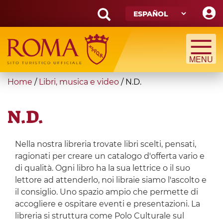
Skip
to
main
Search
content
form
Búsqueda
You
Home
/
Libri, musica e video
/
N.D.
are
here
N.D.
Nella nostra libreria trovate libri scelti, pensati,
ragionati per creare un catalogo d'offerta vario e
di qualità. Ogni libro ha la sua lettrice o il suo
lettore ad attenderlo, noi libraie siamo l'ascolto e
il consiglio. Uno spazio ampio che permette di
accogliere e ospitare eventi e presentazioni. La
libreria si struttura come Polo Culturale sul