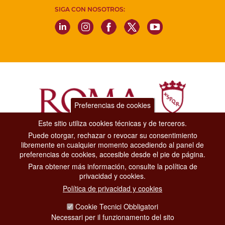
SIGA CON NOSOTROS:
Preferencias de cookies
Este sitio utiliza cookies técnicas y de terceros.
Puede otorgar, rechazar o revocar su consentimiento
Dipartimento Grandi Eventi, Sport, Turismo e Moda.
libremente en cualquier momento accediendo al panel de
Via di San Basilio, 51
preferencias de cookies, accesible desde el pie de página.
00187 Roma
Para obtener más información, consulte la política de
privacidad y cookies.
CONTACT CENTER TEL. 06 06 08
Política de privacidad y cookies
CONTATTA LA REDAZIONE
Cookie Tecnici Obbligatori
Necessari per il funzionamento del sito