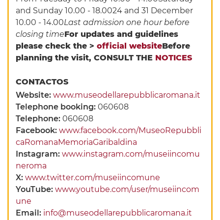
and Sunday 10.00 - 18.0024 and 31 December
10.00 - 14.00
Last admission one hour before
closing time
For updates and guidelines
please check the >
official website
Before
planning the visit, CONSULT THE
NOTICES
CONTACTOS
Website:
www.museodellarepubblicaromana.it
Telephone booking:
060608
Telephone:
060608
Facebook:
www.facebook.com/MuseoRepubbli
caRomanaMemoriaGaribaldina
Instagram:
www.instagram.com/museiincomu
neroma
X:
www.twitter.com/museiincomune
YouTube:
www.youtube.com/user/museiincom
une
Email:
info@museodellarepubblicaromana.it