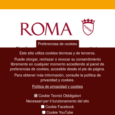
Preferencias de cookies
Dipartimento Grandi Eventi, Sport, Turismo e Moda.
Este sitio utiliza cookies técnicas y de terceros.
Via di San Basilio, 51
00187 Roma
Puede otorgar, rechazar o revocar su consentimiento
libremente en cualquier momento accediendo al panel de
preferencias de cookies, accesible desde el pie de página.
CONTACT CENTER TEL. 06 06 08
Para obtener más información, consulte la política de
CONTATTA LA REDAZIONE
privacidad y cookies.
Política de privacidad y cookies
Cookie Tecnici Obbligatori
PRIVACY
Necessari per il funzionamento del sito
Cookie Facebook
SOCIAL MEDIA POLICY
Cookie YouTube
CREDITS