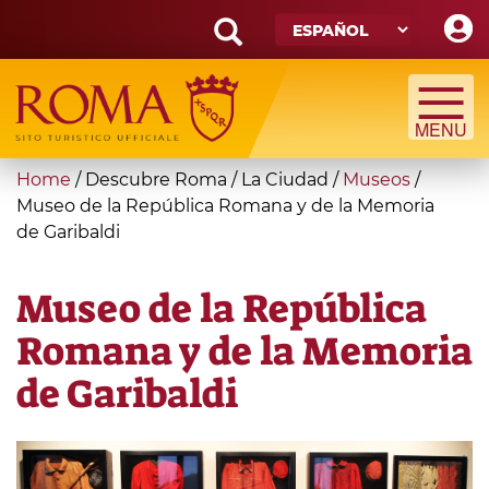
Skip
to
main
Search
content
form
Búsqueda
You
Home
/
Descubre Roma
/
La Ciudad
/
Museos
/
are
Museo de la República Romana y de la Memoria
de Garibaldi
here
Museo de la República
Romana y de la Memoria
de Garibaldi