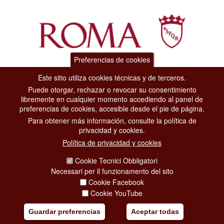
Preferencias de cookies
Dipartimento Grandi Eventi, Sport, Turismo e Moda.
Este sitio utiliza cookies técnicas y de terceros.
Via di San Basilio, 51
Puede otorgar, rechazar o revocar su consentimiento
00187 Roma
libremente en cualquier momento accediendo al panel de
preferencias de cookies, accesible desde el pie de página.
Para obtener más información, consulte la política de
CONTACT CENTER TEL. 06 06 08
privacidad y cookies.
CONTATTA LA REDAZIONE
Política de privacidad y cookies
Cookie Tecnici Obbligatori
PRIVACY
Necessari per il funzionamento del sito
Cookie Facebook
SOCIAL MEDIA POLICY
Cookie YouTube
CREDITS
Guardar preferencias
Aceptar todas
COPYRIGHT