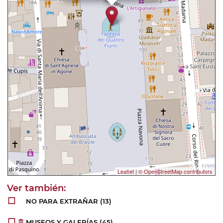
Leaflet
|
© OpenStreetMap contributors
NO PARA EXTRAÑAR
(13)
MUSEOS Y GALERÍAS
(45)