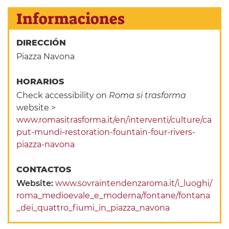
Informaciones
DIRECCIÓN
Piazza Navona
HORARIOS
Check accessibility on
Roma si trasforma
website >
www.romasitrasforma.it/en/interventi/culture/ca
put-mundi-restoration-fountain-four-rivers-
piazza-navona
CONTACTOS
Website:
www.sovraintendenzaroma.it/i_luoghi/
roma_medioevale_e_moderna/fontane/fontana
_dei_quattro_fiumi_in_piazza_navona