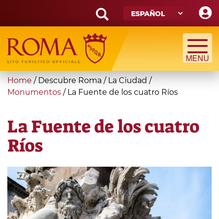
Skip
to
main
Search
content
form
Búsqueda
You
Home
/
Descubre Roma
/
La Ciudad
/
are
Monumentos
/
La Fuente de los cuatro Ríos
here
La Fuente de los cuatro
Ríos