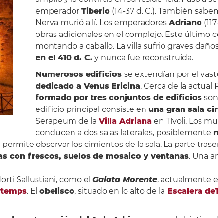
emperador
Tiberio
(14-37 d. C.). También sab
Nerva murió allí. Los emperadores
Adriano
(117
obras adicionales en el complejo. Este último
montando a caballo. La villa sufrió graves daño
en el 410 d. C.
y nunca fue reconstruida.
Numerosos edificios
se extendían por el vas
dedicado a Venus Ericina
. Cerca de la actual 
formado por tres conjuntos de edificios
son 
edificio principal consiste en
una gran sala ci
Serapeum de la
Villa Adriana
en Tívoli. Los mu
conducen a dos salas laterales, posiblemente
n
permite observar los cimientos de la sala. La parte trase
das con frescos, suelos de mosaico y ventanas
. Una a
orti Sallustiani, como el
Galata Morente
, actualmente e
ltemps
. El
obelisco
, situado en lo alto de la
Escalera deT