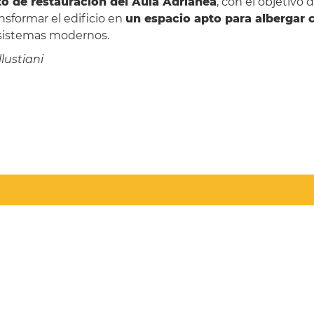
o de restauración del Aula Adrianea
, con el objetivo
ransformar el edificio en
un espacio apto para albergar 
n sistemas modernos.
lustiani