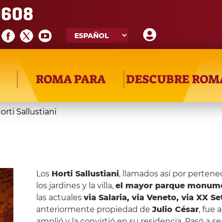
608
ROMA PARA
DESCUBRE ROM
orti Sallustiani
Los
Horti Sallustiani
, llamados así por pertene
los jardines y la villa,
el mayor parque monum
las actuales
via Salaria, via Veneto, via XX S
anteriormente propiedad de
Julio César
, fue 
amplió y la convirtió en su residencia. Pasó a s