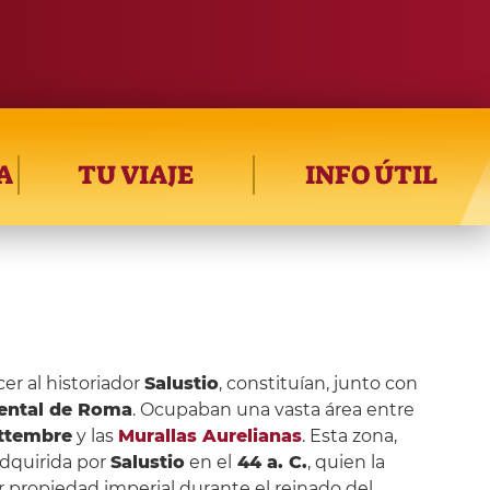
A
TU VIAJE
INFO ÚTIL
cer al historiador
Salustio
, constituían, junto con
ental de Roma
. Ocupaban una vasta área entre
ettembre
y las
Murallas Aurelianas
. Esta zona,
adquirida por
Salustio
en el
44 a. C.
, quien la
er propiedad imperial durante el reinado del