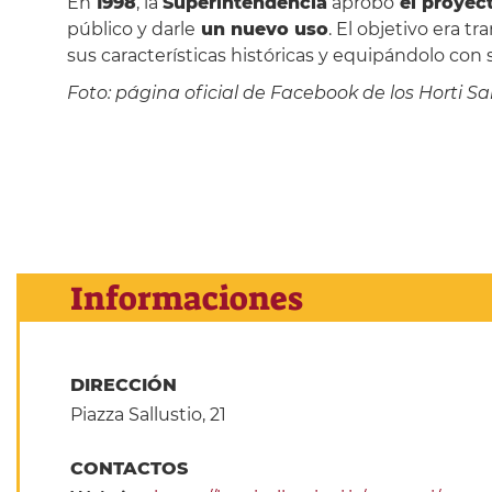
En
1998
, la
Superintendencia
aprobó
el proyect
público y darle
un nuevo uso
. El objetivo era t
sus características históricas y equipándolo co
Foto: página oficial de Facebook de los Horti Sal
Informaciones
DIRECCIÓN
Piazza Sallustio, 21
CONTACTOS