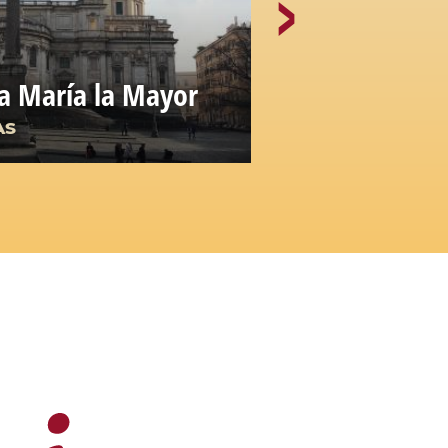
ta María la Mayor
Murallas Au
AS
MONUMENTOS