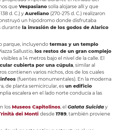
emos que
Vespasiano
solía alojarse allí y que
-138 d. C.) y
Aureliano
(270-275 d. C.) realizaron
 construyó un hipódromo donde disfrutaba
s durante
la invasión de los godos de Alarico
to parque, incluyendo
termas y un templo
Piazza Sallustio,
los restos de un gran complejo
visibles a 14 metros bajo el nivel de la calle. El
rcular cubierta por una cúpula
, similar al
ros contienen varios nichos, dos de los cuales
infeos
(fuentes monumentales). En la moderna
ra, de planta semicircular, es
un edificio
mplia escalera en el lado norte conducía a las
n los
Museos Capitolinos
, el
Galata Suicida
y
rinità dei Monti
desde
1789
, también proviene