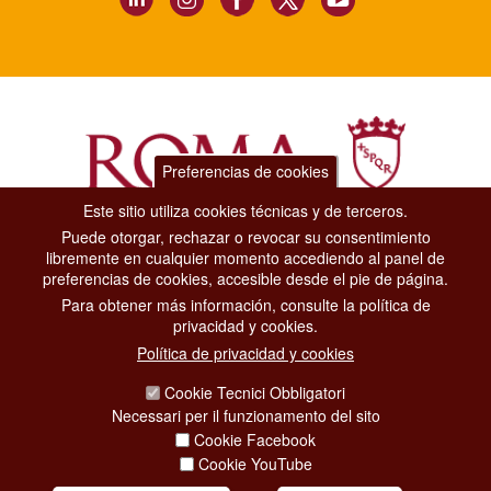
Preferencias de cookies
Este sitio utiliza cookies técnicas y de terceros.
Puede otorgar, rechazar o revocar su consentimiento
Dipartimento Grandi Eventi, Sport, Turismo e Moda.
libremente en cualquier momento accediendo al panel de
Via di San Basilio, 51
preferencias de cookies, accesible desde el pie de página.
00187 Roma
Para obtener más información, consulte la política de
privacidad y cookies.
CONTACT CENTER TEL. 06 06 08
Política de privacidad y cookies
CONTATTA LA REDAZIONE
Cookie Tecnici Obbligatori
Necessari per il funzionamento del sito
Cookie Facebook
PRIVACY
Cookie YouTube
SOCIAL MEDIA POLICY