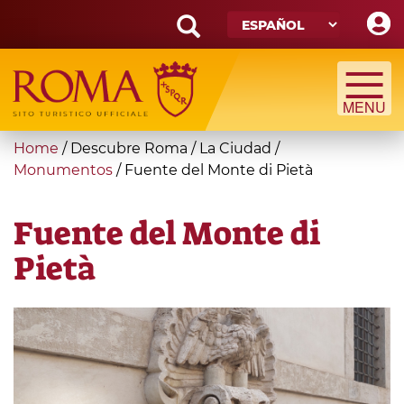
Skip
to
main
Search
content
form
Búsqueda
You
Home
/
Descubre Roma
/
La Ciudad
/
are
Monumentos
/
Fuente del Monte di Pietà
here
Fuente del Monte di
Pietà