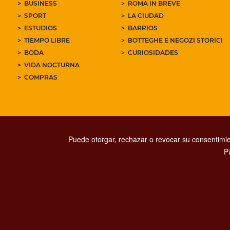
BUSINESS
ROMA IN BREVE
SPORT
LA CIUDAD
ESTUDIOS
BARRIOS
TIEMPO LIBRE
BOTTEGHE E NEGOZI STORICI
BODA
CURIOSIDADES
VIDA NOCTURNA
COMPRAS
Puede otorgar, rechazar o revocar su consentimie
P