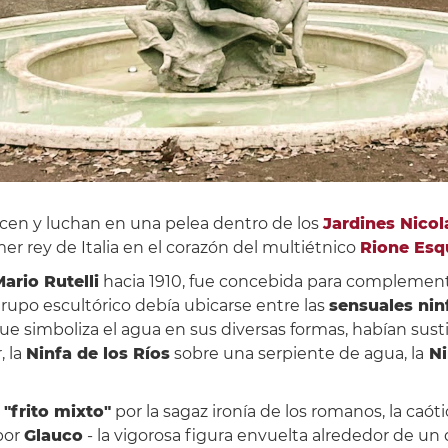
ercen y luchan en una pelea dentro de los
Jardines Nicol
mer rey de Italia en el corazón del multiétnico
Rione Esq
ario Rutelli
hacia 1910, fue concebida para complement
upo escultórico debía ubicarse entre las
sensuales nin
ue simboliza el agua en sus diversas formas, habían sust
, la
Ninfa de los Ríos
sobre una serpiente de agua, la
Ni
"frito mixto"
por la sagaz ironía de los romanos, la caót
por
Glauco
- la vigorosa figura envuelta alrededor de un