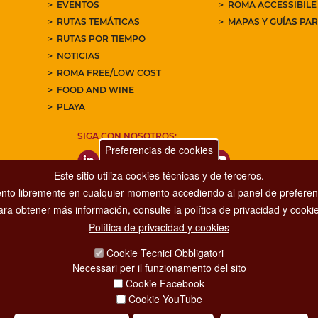
EVENTOS
ROMA ACCESSIBILE
RUTAS TEMÁTICAS
MAPAS Y GUÍAS PA
RUTAS POR TIEMPO
NOTICIAS
ROMA FREE/LOW COST
FOOD AND WINE
PLAYA
SIGA CON NOSOTROS:
Preferencias de cookies
Este sitio utiliza cookies técnicas y de terceros.
nto libremente en cualquier momento accediendo al panel de preferenc
ara obtener más información, consulte la política de privacidad y cookie
Política de privacidad y cookies
Dipartimento Grandi Eventi, Sport, Turismo e Moda.
Cookie Tecnici Obbligatori
Via di San Basilio, 51
Necessari per il funzionamento del sito
00187 Roma
Cookie Facebook
Cookie YouTube