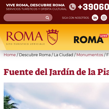
Skip
+39060
VIVE ROMA, DESCUBRE ROMA
to
SERVICIOS TURÍSTICOS Y OFERTA CULTURAL
main
Search
SIGA CON NOSOTROS:
content
form
Búsqueda
You
Home
/
Descubre Roma
/
La Ciudad
/
Monumentos
/
F
are
here
Fuente del Jardín de la Pi