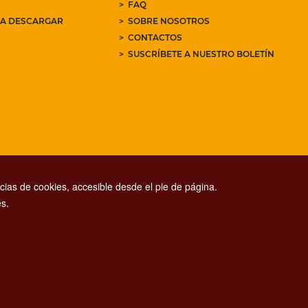
FAQ
RA DESCARGAR
SOBRE NOSOTROS
CONTACTOS
SUSCRÍBETE A NUESTRO BOLETÍN
ias de cookies, accesible desde el pie de página.
s.
CONTACT CENTER TEL. 06 06 08
CONTATTA LA REDAZIONE