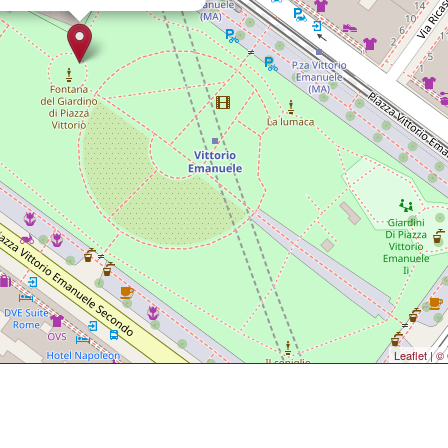
Leaflet
|
© 