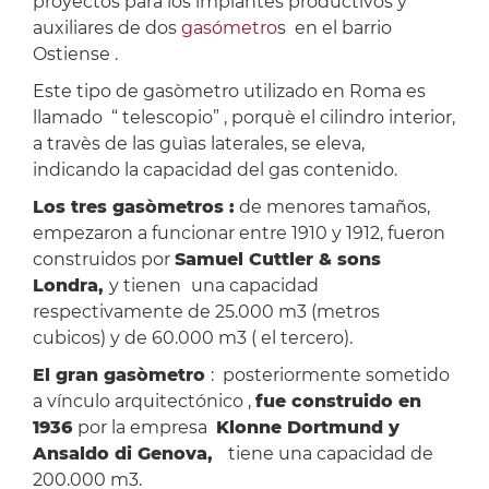
proyectos para los implantes productivos y
auxiliares de dos
gasómetro
s en el barrio
Ostiense .
Este tipo de gasòmetro utilizado en Roma es
llamado “ telescopio” , porquè el cilindro interior,
a travès de las guìas laterales, se eleva,
indicando la capacidad del gas contenido.
Los tres gasòmetros :
de menores tamaños,
empezaron a funcionar entre 1910 y 1912, fueron
construidos por
Samuel Cuttler & sons
Londra,
y tienen
una capacidad
respectivamente de 25.000 m3 (metros
cubicos) y de 60.000 m3 ( el tercero).
El gran gasòmetro
: posteriormente sometido
a vínculo arquitectónico ,
fue construido en
1936
por la empresa
Klonne Dortmund y
Ansaldo di Genova,
tiene una capacidad de
200.000 m3.