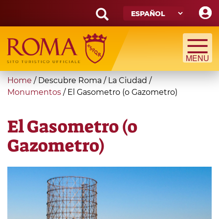
Skip
to
main
Search
content
form
Búsqueda
You
Home
/
Descubre Roma
/
La Ciudad
/
are
Monumentos
/
El Gasometro (o Gazometro)
here
El Gasometro (o
Gazometro)