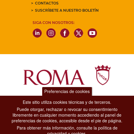
CONTACTOS
SUSCRÍBETE A NUESTRO BOLETÍN
SIGA CON NOSOTROS:
Preferencias de cookies
Dipartimento Grandi Eventi, Sport, Turismo e Moda.
Este sitio utiliza cookies técnicas y de terceros.
Via di San Basilio, 51
Puede otorgar, rechazar o revocar su consentimiento
00187 Roma
libremente en cualquier momento accediendo al panel de
preferencias de cookies, accesible desde el pie de página.
Para obtener más información, consulte la política de
CONTACT CENTER TEL. 06 06 08
privacidad y cookies.
CONTATTA LA REDAZIONE