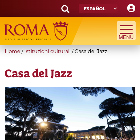
Skip
to
main
Search
content
form
Búsqueda
You
Home
/
Istituzioni culturali
/
Casa del Jazz
are
here
Casa del Jazz