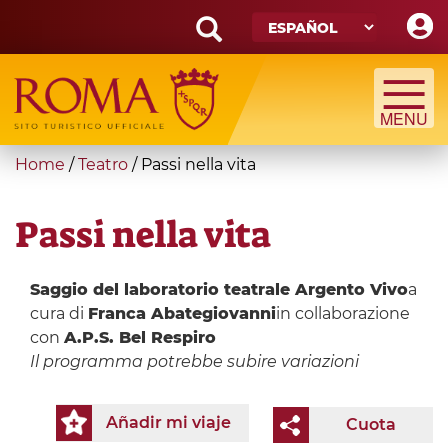
Skip
to
main
Search
content
form
Búsqueda
You
Home
/
Teatro
/
Passi nella vita
are
here
Passi nella vita
Saggio del laboratorio teatrale Argento Vivo
a
cura di
Franca Abategiovanni
in collaborazione
con
A.P.S. Bel Respiro
Il programma potrebbe subire variazioni
Añadir mi viaje
Cuota