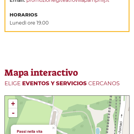
Email:
promozione@teatrovillapamphilj.it
HORARIOS
Lunedì ore 19.00
Mapa interactivo
ELIGE
EVENTOS Y SERVICIOS
CERCANOS
+
-
×
Passi nella vita