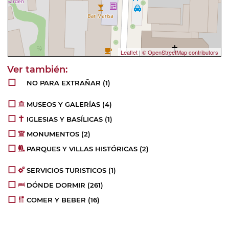
Leaflet
|
© OpenStreetMap contributors
NO PARA EXTRAÑAR
(1)
MUSEOS Y GALERÍAS
(4)
IGLESIAS Y BASÍLICAS
(1)
MONUMENTOS
(2)
PARQUES Y VILLAS HISTÓRICAS
(2)
SERVICIOS TURISTICOS
(1)
DÓNDE DORMIR
(261)
COMER Y BEBER
(16)