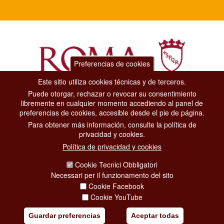
Preferencias de cookies
Este sitio utiliza cookies técnicas y de terceros.
Puede otorgar, rechazar o revocar su consentimiento
Dipartimento Grandi Eventi, Sport, Turismo e Moda.
libremente en cualquier momento accediendo al panel de
Via di San Basilio, 51
preferencias de cookies, accesible desde el pie de página.
00187 Roma
Para obtener más información, consulte la política de
privacidad y cookies.
CONTACT CENTER TEL. 06 06 08
Política de privacidad y cookies
CONTATTA LA REDAZIONE
Cookie Tecnici Obbligatori
Necessari per il funzionamento del sito
Cookie Facebook
PRIVACY
Cookie YouTube
SOCIAL MEDIA POLICY
Guardar preferencias
Aceptar todas