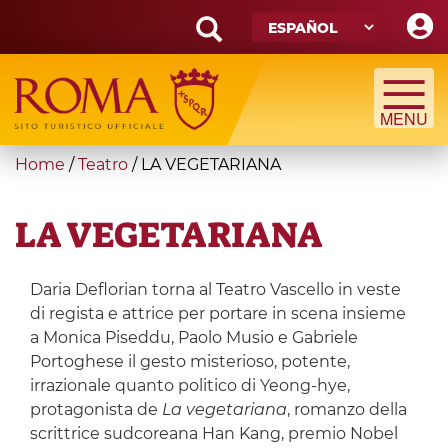
Skip
to
main
Search
content
form
Búsqueda
You
Home
/
Teatro
/
LA VEGETARIANA
are
here
LA VEGETARIANA
Daria Deflorian torna al Teatro Vascello in veste
di regista e attrice per portare in scena insieme
a Monica Piseddu, Paolo Musio e Gabriele
Portoghese il gesto misterioso, potente,
irrazionale quanto politico di Yeong-hye,
protagonista de
La vegetariana
, romanzo della
scrittrice sudcoreana Han Kang, premio Nobel