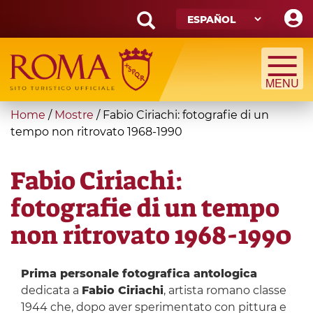
Skip
to
main
Search
content
form
Búsqueda
You
Home
/
Mostre
/
Fabio Ciriachi: fotografie di un
are
tempo non ritrovato 1968-1990
here
Fabio Ciriachi:
fotografie di un tempo
non ritrovato 1968-1990
Prima personale fotografica antologica
dedicata a
Fabio Ciriachi
, artista romano classe
1944 che, dopo aver sperimentato con pittura e