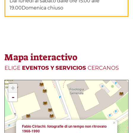
Dal lunedì al sabato dalle ore 15.00 alle
19.00Domenica chiuso
Mapa interactivo
ELIGE
EVENTOS Y SERVICIOS
CERCANOS
+
-
×
Fabio Ciriachi: fotografie di un tempo non ritrovato
1968-1990