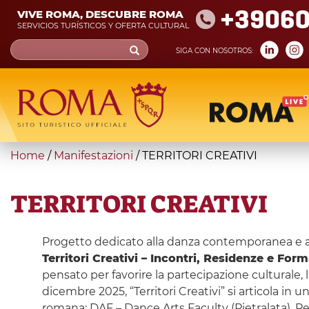
Skip
+39060
VIVE ROMA, DESCUBRE ROMA
to
SERVICIOS TURÍSTICOS Y OFERTA CULTURAL
main
Search
SIGA CON NOSOTROS:
content
form
Búsqueda
You
Home
/
Manifestazioni
/
TERRITORI CREATIVI
are
here
TERRITORI CREATIVI
Progetto dedicato alla danza contemporanea e all’
Territori Creativi – Incontri, Residenze e Form
pensato per favorire la partecipazione culturale, l
dicembre 2025, “Territori Creativi” si articola in
romana: DAF – Dance Arts Faculty (Pietralata). Pe