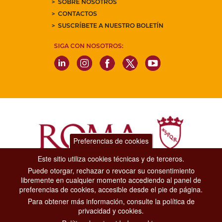
SOBRE NOSOTROS
CONTACTOS
SUSCRÍBETE A NUESTRO BOLETÍN
SIGA CON NOSOTROS:
Preferencias de cookies
Este sitio utiliza cookies técnicas y de terceros.
Puede otorgar, rechazar o revocar su consentimiento
Dipartimento Grandi Eventi, Sport, Turismo e Moda.
libremente en cualquier momento accediendo al panel de
Via di San Basilio, 51
preferencias de cookies, accesible desde el pie de página.
00187 Roma
Para obtener más información, consulte la política de
privacidad y cookies.
CONTACT CENTER TEL. 06 06 08