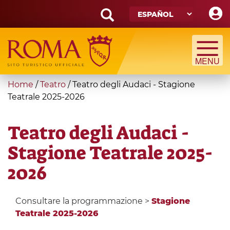
Skip
to
main
Search
content
form
Búsqueda
You
Home
/
Teatro
/
Teatro degli Audaci - Stagione
are
Teatrale 2025-2026
here
Teatro degli Audaci -
Stagione Teatrale 2025-
2026
Consultare la programmazione >
Stagione
Teatrale 2025-2026