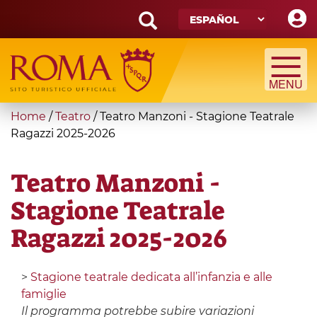
Skip
to
main
Search
content
form
Búsqueda
You
Home
/
Teatro
/
Teatro Manzoni - Stagione Teatrale
are
Ragazzi 2025-2026
here
Teatro Manzoni -
Stagione Teatrale
Ragazzi 2025-2026
>
Stagione teatrale dedicata all’infanzia e alle
famiglie
Il programma potrebbe subire variazioni