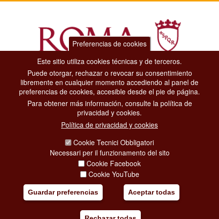
Preferencias de cookies
Este sitio utiliza cookies técnicas y de terceros.
Puede otorgar, rechazar o revocar su consentimiento
Dipartimento Grandi Eventi, Sport, Turismo e Moda.
libremente en cualquier momento accediendo al panel de
Via di San Basilio, 51
preferencias de cookies, accesible desde el pie de página.
00187 Roma
Para obtener más información, consulte la política de
privacidad y cookies.
CONTACT CENTER TEL. 06 06 08
Política de privacidad y cookies
CONTATTA LA REDAZIONE
Cookie Tecnici Obbligatori
Necessari per il funzionamento del sito
Cookie Facebook
PRIVACY
Cookie YouTube
SOCIAL MEDIA POLICY
Guardar preferencias
Aceptar todas
CREDITS
Rechazar todas