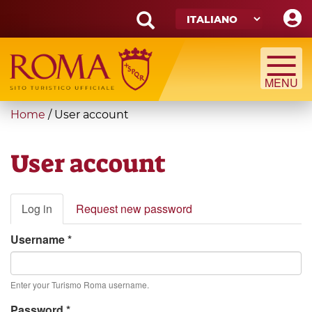
Skip
to
main
Search
content
form
Cerca
You
Home
/
User account
are
here
User account
Primary
Log in
(active
Request new password
tabs
tab)
Username
*
Enter your Turismo Roma username.
Password
*