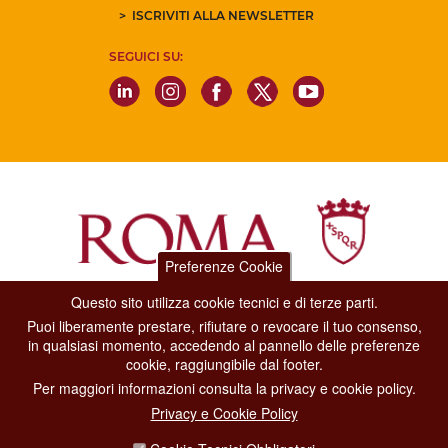
ISCRIVITI ALLA NEWSLETTER
SEGUICI SU:
Preferenze Cookie
Questo sito utilizza cookie tecnici e di terze parti.
Dipartimento Grandi Eventi, Sport, Turismo e Moda.
Puoi liberamente prestare, rifiutare o revocare il tuo consenso,
Via di San Basilio, 51
in qualsiasi momento, accedendo al pannello delle preferenze
00187 Roma
cookie, raggiungibile dal footer.
Per maggiori informazioni consulta la privacy e cookie policy.
CONTACT CENTER TEL. 06 06 08
Privacy e Cookie Policy
CONTATTA LA REDAZIONE