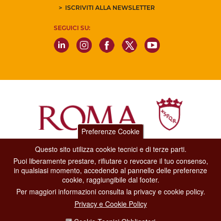
ISCRIVITI ALLA NEWSLETTER
SEGUICI SU:
Preferenze Cookie
Questo sito utilizza cookie tecnici e di terze parti.
Dipartimento Grandi Eventi, Sport, Turismo e Moda.
Puoi liberamente prestare, rifiutare o revocare il tuo consenso,
Via di San Basilio, 51
in qualsiasi momento, accedendo al pannello delle preferenze
00187 Roma
cookie, raggiungibile dal footer.
Per maggiori informazioni consulta la privacy e cookie policy.
CONTACT CENTER TEL. 06 06 08
Privacy e Cookie Policy
CONTATTA LA REDAZIONE