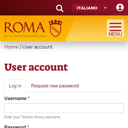
Skip
to
main
Search
content
form
Cerca
You
Home
/
User account
are
here
User account
Primary
Log in
(active
Request new password
tabs
tab)
Username
*
Enter your Turismo Roma username.
Password
*