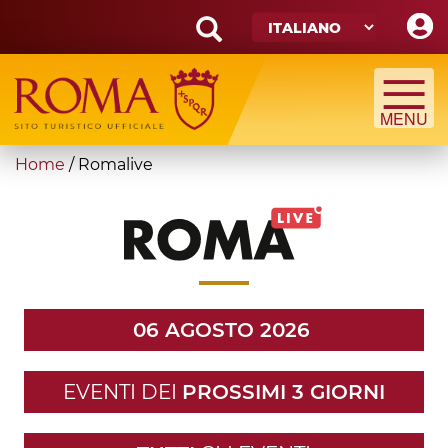
Skip
to
main
Search
content
form
Cerca
You
Home
/
Romalive
are
here
06 AGOSTO 2026
EVENTI DEI
PROSSIMI 3 GIORNI