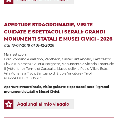
APERTURE STRAORDINARIE, VISITE
GUIDATE E SPETTACOLI SERALI: GRANDI
MONUMENTI STATALI E MUSEI CIVICI - 2026
dal 13-07-2018
al 31-12-2026
Manifestazioni
Foro Romano e Palatino
,
Pantheon
,
Castel Sant'Angelo
,
L'Anfiteatro
Flavio (Colosseo)
,
Galleria Borghese
,
Monumento a Vittorio Emanuele
II (Vittoriano)
,
Terme di Caracalla
,
Museo dell'Ara Pacis
,
Villa d'Este
,
Villa Adriana a Tivoli
,
Santuario di Ercole Vincitore - Tivoli
PIAZZA DEL COLOSSEO
Aperture straordinarie, visite guidate e spettacoli serali: grandi
monumenti statali e Musei Civici
:
Aggiungi al mio viaggio