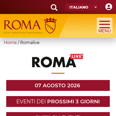
Skip
to
main
Search
content
form
Cerca
You
Home
/
Romalive
are
here
07 AGOSTO 2026
EVENTI DEI
PROSSIMI 3 GIORNI