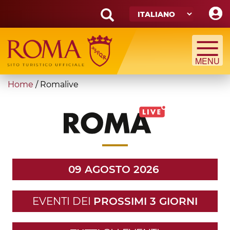
Skip
to
main
Search
content
form
Cerca
You
Home
/
Romalive
are
here
09 AGOSTO 2026
EVENTI DEI
PROSSIMI 3 GIORNI