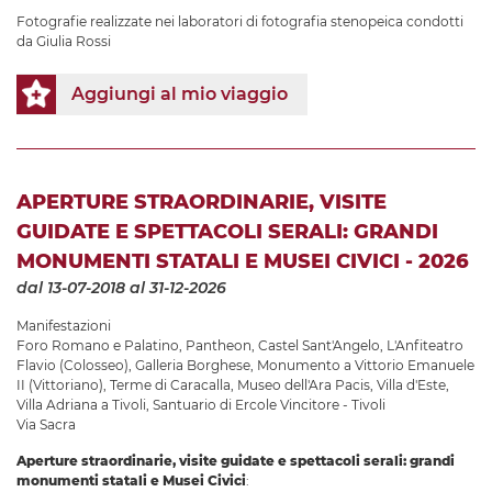
Fotografie realizzate nei laboratori di fotografia stenopeica condotti
da Giulia Rossi
Aggiungi al mio viaggio
APERTURE STRAORDINARIE, VISITE
GUIDATE E SPETTACOLI SERALI: GRANDI
MONUMENTI STATALI E MUSEI CIVICI - 2026
dal 13-07-2018
al 31-12-2026
Manifestazioni
Foro Romano e Palatino
,
Pantheon
,
Castel Sant'Angelo
,
L'Anfiteatro
Flavio (Colosseo)
,
Galleria Borghese
,
Monumento a Vittorio Emanuele
II (Vittoriano)
,
Terme di Caracalla
,
Museo dell'Ara Pacis
,
Villa d'Este
,
Villa Adriana a Tivoli
,
Santuario di Ercole Vincitore - Tivoli
Via Sacra
Aperture straordinarie, visite guidate e spettacoli serali: grandi
monumenti statali e Musei Civici
: