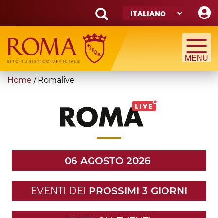
Skip
to
main
Search
content
form
Cerca
You
Home
/
Romalive
are
here
06 AGOSTO 2026
EVENTI DEI
PROSSIMI 3 GIORNI