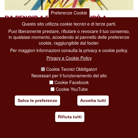
Preferenze Cookie
DA RENOIR A PICASSO, DA MIRÓ A
Questo sito utilizza cookie tecnici e di terze parti.
FONTANA. 120 CAPOLAVORI DELLA
Puoi liberamente prestare, rifiutare o revocare il tuo consenso,
GRAFICA DEL ’900
in qualsiasi momento, accedendo al pannello delle preferenze
cookie, raggiungibile dal footer.
Per maggiori informazioni consulta la privacy e cookie policy.
dal 19-06-2026
al 13-09-2026
Privacy e Cookie Policy
Mostre
WeGil
Cookie Tecnici Obbligatori
Largo Ascianghi, 5
Necessari per il funzionamento del sito
Cookie Facebook
Promossa dalla Regione Lazio e curata da Simona Bartolena, con
Enrico Sesana e Luigi Tavola, la mostra ospitata da
WeGil<
Cookie YouTube
[...]
Salva le preferenze
Accetta tutti
Aggiungi al mio viaggio
Rifiuta tutti