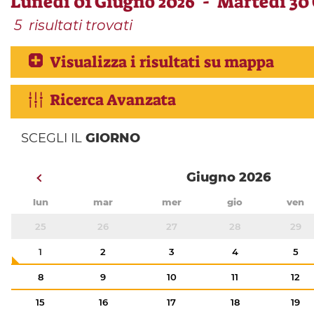
Lunedì 01 Giugno 2026 - Martedì 30
5
risultati trovati
Visualizza i risultati su mappa
Ricerca Avanzata
SCEGLI IL
GIORNO
Giugno 2026
lun
mar
mer
gio
ven
25
26
27
28
29
1
2
3
4
5
8
9
10
11
12
15
16
17
18
19