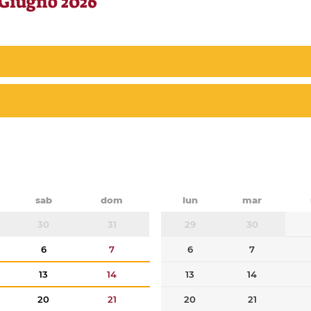
 Giugno 2026
sab
dom
lun
mar
30
31
29
30
6
7
6
7
13
14
13
14
20
21
20
21