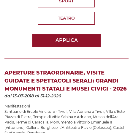
SPORT
TEATRO
APPLICA
APERTURE STRAORDINARIE, VISITE
GUIDATE E SPETTACOLI SERALI: GRANDI
MONUMENTI STATALI E MUSEI CIVICI - 2026
dal 13-07-2018
al 31-12-2026
Manifestazioni
Santuario di Ercole Vincitore - Tivoli
,
Villa Adriana a Tivoli
,
Villa d'Este
,
Piazza di Pietra
,
Tempio di Vibia Sabina e Adriano
,
Museo dell'Ara
Pacis
,
Terme di Caracalla
,
Monumento a Vittorio Emanuele II
(Vittoriano)
,
Galleria Borghese
,
L'Anfiteatro Flavio (Colosseo)
,
Castel
Sant'Angelo
,
Pantheon