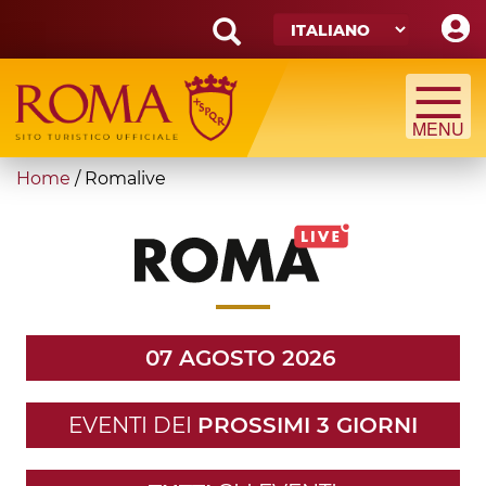
Skip
to
main
Search
content
form
Cerca
You
Home
/
Romalive
are
here
07 AGOSTO 2026
EVENTI DEI
PROSSIMI 3 GIORNI