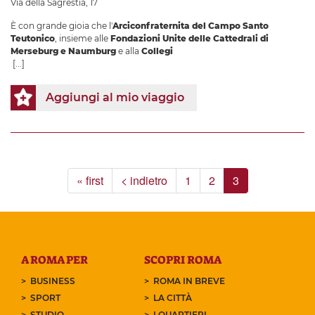
Via della Sagrestia, 17
È con grande gioia che l'
Arciconfraternita del Campo Santo
Teutonico
, insieme alle
Fondazioni Unite delle Cattedrali di
Merseburg e Naumburg
e alla
Collegi
[...]
Aggiungi al mio viaggio
« first
< indietro
1
2
3
A ROMA PER
SCOPRI ROMA
BUSINESS
ROMA IN BREVE
SPORT
LA CITTÀ
STUDIO
I QUARTIERI