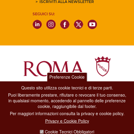
ISCRIVITI ALLA NEWSLETTER
SEGUICI SU:
Preferenze Cookie
Questo sito utilizza cookie tecnici e di terze parti.
Dipartimento Grandi Eventi, Sport, Turismo e Moda.
Puoi liberamente prestare, rifiutare o revocare il tuo consenso,
Via di San Basilio, 51
in qualsiasi momento, accedendo al pannello delle preferenze
00187 Roma
cookie, raggiungibile dal footer.
Per maggiori informazioni consulta la privacy e cookie policy.
CONTACT CENTER TEL. 06 06 08
Privacy e Cookie Policy
CONTATTA LA REDAZIONE
Cookie Tecnici Obbligatori