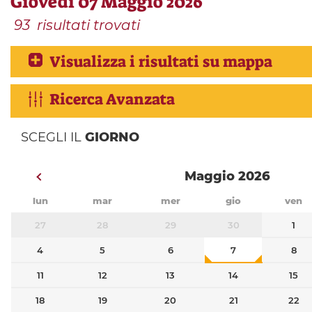
Giovedì 07 Maggio 2026
93
risultati trovati
Visualizza i risultati su mappa
Ricerca Avanzata
SCEGLI IL
GIORNO
Maggio 2026
lun
mar
mer
gio
ven
27
28
29
30
1
4
5
6
7
8
11
12
13
14
15
18
19
20
21
22