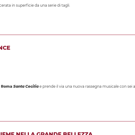
cerata in superficie da una serie di tagli.
NCE
di Roma
Santa Cecilia
e prende il via una nuova rassegna musicale con sei
SIEME NELLA GRANDE BELLEZZA