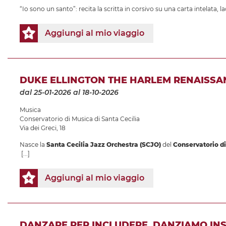
“Io sono un santo”: recita la scritta in corsivo su una carta intelata, la
Aggiungi al mio viaggio
DUKE ELLINGTON THE HARLEM RENAISSA
dal 25-01-2026
al 18-10-2026
Musica
Conservatorio di Musica di Santa Cecilia
Via dei Greci, 18
Nasce la
Santa Cecilia Jazz Orchestra (SCJO)
del
Conservatorio 
[...]
Aggiungi al mio viaggio
DANZARE PER INCLUDERE. DANZIAMO IN