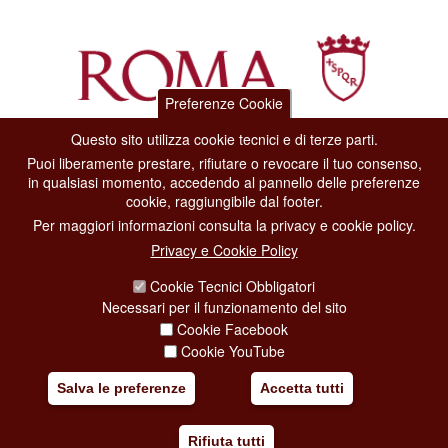
Preferenze Cookie
Questo sito utilizza cookie tecnici e di terze parti.
Dipartimento Grandi Eventi, Sport, Turismo e Moda.
Puoi liberamente prestare, rifiutare o revocare il tuo consenso,
Via di San Basilio, 51
in qualsiasi momento, accedendo al pannello delle preferenze
00187 Roma
cookie, raggiungibile dal footer.
Per maggiori informazioni consulta la privacy e cookie policy.
CONTACT CENTER TEL. 06 06 08
Privacy e Cookie Policy
CONTATTA LA REDAZIONE
Cookie Tecnici Obbligatori
Necessari per il funzionamento del sito
Cookie Facebook
PRIVACY
Cookie YouTube
SOCIAL MEDIA POLICY
Salva le preferenze
Accetta tutti
CREDITS
Rifiuta tutti
COPYRIGHT