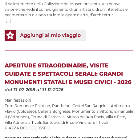
Il riallestimento della Collezione del Museo presenta una nuova
visione che vede il coinvolgimento di un artista o di un intellettuale
per mettere in dialogo tra loro le opere d’arte, d’architettur
[...]
Aggiungi al mio viaggio
APERTURE STRAORDINARIE, VISITE
GUIDATE E SPETTACOLI SERALI: GRANDI
MONUMENTI STATALI E MUSEI CIVICI - 2026
dal 13-07-2018
al 31-12-2026
Manifestazioni
Foro Romano e Palatino
,
Pantheon
,
Castel Sant'Angelo
,
L'Anfiteatro
Flavio (Colosseo)
,
Galleria Borghese
,
Monumento a Vittorio Emanuele
II (Vittoriano)
,
Terme di Caracalla
,
Museo dell'Ara Pacis
,
Villa d'Este
,
Villa Adriana a Tivoli
,
Santuario di Ercole Vincitore - Tivoli
PIAZZA DEL COLOSSEO