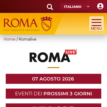
Skip
to
main
Search
content
form
Cerca
You
Home
/
Romalive
are
here
07 AGOSTO 2026
EVENTI DEI
PROSSIMI 3 GIORNI