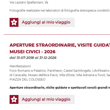
Via Lazzaro Spallanzani, 1/a
Fotografie realizzate nei laboratori di fotografia stenopeica condotti
Aggiungi al mio viaggio
APERTURE STRAORDINARIE, VISITE GUIDA
MUSEI CIVICI - 2026
dal 13-07-2018
al 31-12-2026
Manifestazioni
Foro Romano e Palatino
,
Pantheon
,
Castel Sant'Angelo
,
L'Anfiteatro
di Caracalla
,
Museo dell'Ara Pacis
,
Villa d'Este
,
Villa Adriana a Tivoli
,
Sa
PIAZZA DEL COLOSSEO
Aperture straordinarie, visite guidate e spettacoli serali: grandi
Aggiungi al mio viaggio