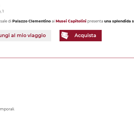
i
, 1
sale di
Palazzo Clementino
ai
Musei Capitolini
presenta
una splendida s
ngi al mio viaggio
Acquista
emporali.