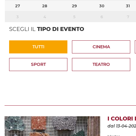
27
28
29
30
31
3
4
5
6
7
SCEGLI IL
TIPO DI EVENTO
TUTTI
CINEMA
SPORT
TEATRO
I COLORI
dal 13-04-20