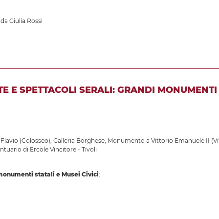
 da Giulia Rossi
TE E SPETTACOLI SERALI: GRANDI MONUMENTI 
 Flavio (Colosseo)
,
Galleria Borghese
,
Monumento a Vittorio Emanuele II (Vi
ntuario di Ercole Vincitore - Tivoli
 monumenti statali e Musei Civici
: