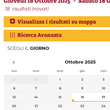
Giovedì 16 Ottobre 2025 - Sabato 18 
18
risultati trovati
Visualizza i risultati su mappa
Ricerca Avanzata
SCEGLI IL
GIORNO
Ottobre 2025
lun
mar
mer
gio
ven
29
30
1
2
3
6
7
8
9
10
13
14
15
16
17
20
21
22
23
24