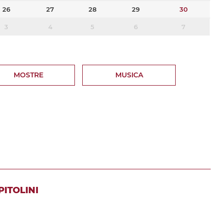
26
27
28
29
30
3
4
5
6
7
MOSTRE
MUSICA
PITOLINI