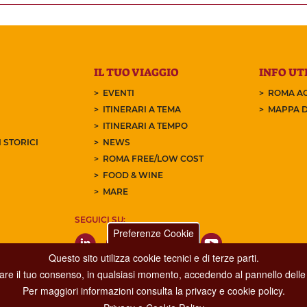
IL TUO VIAGGIO
INFO UTI
EVENTI
ROMA AC
ITINERARI A TEMA
MAPPA D
ITINERARI A TEMPO
 STORICI
NEWS
ROMA FREE/LOW COST
FOOD & WINE
MARE
SEGUICI SU:
Preferenze Cookie
Questo sito utilizza cookie tecnici e di terze parti.
care il tuo consenso, in qualsiasi momento, accedendo al pannello delle 
Per maggiori informazioni consulta la privacy e cookie policy.