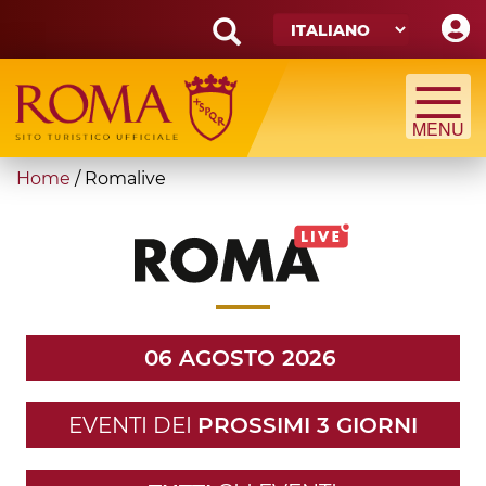
Skip
to
main
Search
content
form
Cerca
You
Home
/
Romalive
are
here
06 AGOSTO 2026
EVENTI DEI
PROSSIMI 3 GIORNI