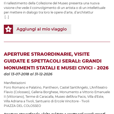
Il riallestimento della Collezione del Museo presenta una nuova
visione che vede il coinvolgimento di un artista o di un intellettuale
per mettere in dialogo tra loro le opere d’arte, d’architettur
[...]
Aggiungi al mio viaggio
APERTURE STRAORDINARIE, VISITE
GUIDATE E SPETTACOLI SERALI: GRANDI
MONUMENTI STATALI E MUSEI CIVICI - 2026
dal 13-07-2018
al 31-12-2026
Manifestazioni
Foro Romano e Palatino
,
Pantheon
,
Castel Sant'Angelo
,
L'Anfiteatro
Flavio (Colosseo)
,
Galleria Borghese
,
Monumento a Vittorio Emanuele
II (Vittoriano)
,
Terme di Caracalla
,
Museo dell'Ara Pacis
,
Villa d'Este
,
Villa Adriana a Tivoli
,
Santuario di Ercole Vincitore - Tivoli
PIAZZA DEL COLOSSEO