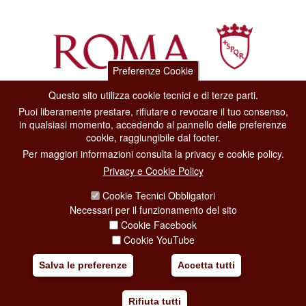
Preferenze Cookie
Questo sito utilizza cookie tecnici e di terze parti.
Dipartimento Grandi Eventi, Sport, Turismo e Moda.
Puoi liberamente prestare, rifiutare o revocare il tuo consenso,
Via di San Basilio, 51
in qualsiasi momento, accedendo al pannello delle preferenze
00187 Roma
cookie, raggiungibile dal footer.
Per maggiori informazioni consulta la privacy e cookie policy.
CONTACT CENTER TEL. 06 06 08
Privacy e Cookie Policy
CONTATTA LA REDAZIONE
Cookie Tecnici Obbligatori
Necessari per il funzionamento del sito
Cookie Facebook
PRIVACY
Cookie YouTube
SOCIAL MEDIA POLICY
Salva le preferenze
Accetta tutti
CREDITS
Rifiuta tutti
COPYRIGHT