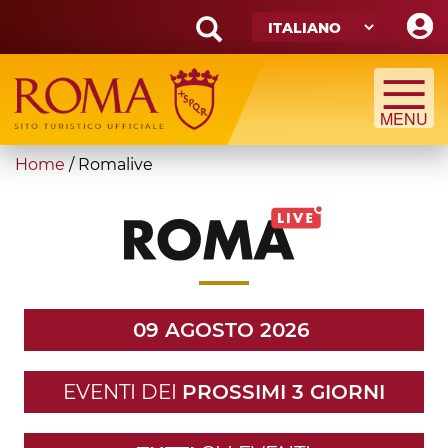
Skip
to
main
Search
content
form
Cerca
You
Home
/
Romalive
are
here
09 AGOSTO 2026
EVENTI DEI
PROSSIMI 3 GIORNI