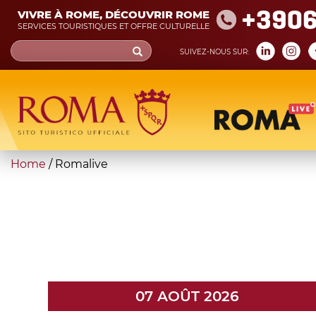
Skip
+390
VIVRE À ROME, DÉCOUVRIR ROME
to
SERVICES TOURISTIQUES ET OFFRE CULTURELLE
main
Search
SUIVEZ-NOUS SUR:
content
form
Recherche
You
Home
/
Romalive
are
here
07 AOÛT 2026