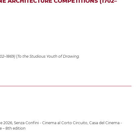
NE ARCHITECTURE COMPETITIONS (1702–
702–1869)
(
To the Studious Youth of Drawing.
he 2026
,
Senza Confini - Cinema al Corto Circuito
,
Casa del Cinema -
 – 8th edition