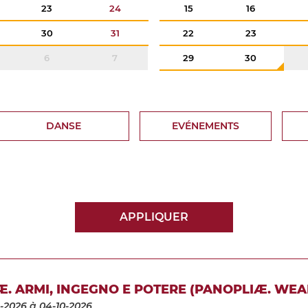
23
24
15
16
30
31
22
23
6
7
29
30
DANSE
EVÉNEMENTS
APPLIQUER
. ARMI, INGEGNO E POTERE (PANOPLIÆ. WE
-2026
à 04-10-2026