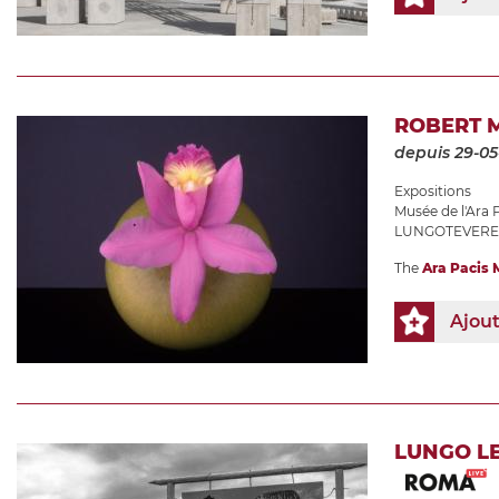
ROBERT 
depuis 29-05
Expositions
Musée de l'Ara 
LUNGOTEVERE
The
Ara Pacis
Ajou
LUNGO LE