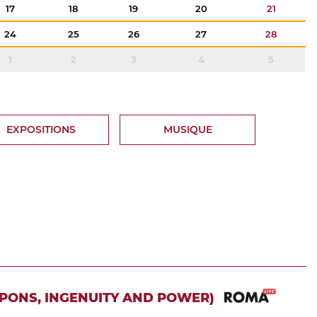
17
18
19
20
21
24
25
26
27
28
1
2
3
4
5
EXPOSITIONS
MUSIQUE
APONS, INGENUITY AND POWER)