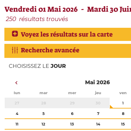
Vendredi 01 Mai 2026 - Mardi 30 Jui
250
résultats trouvés
Voyez les résultats sur la carte
Recherche avancée
CHOISISSEZ LE
JOUR
Mai 2026
lun
mar
mer
jeu
ven
27
28
29
30
1
4
5
6
7
8
11
12
13
14
15