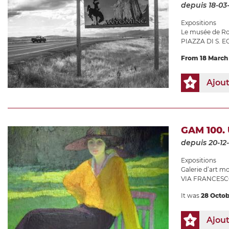
depuis 18-03
Expositions
Le musée de Ro
PIAZZA DI S. EG
From 18 March 
Ajou
GAM 100.
depuis 20-12
Expositions
Galerie d’art 
VIA FRANCESCO
It was
28 Octob
Ajou