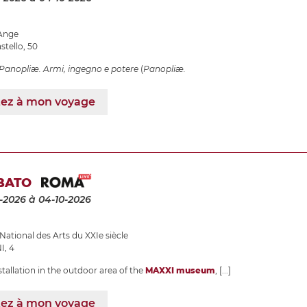
-Ange
tello, 50
Panopliæ. Armi, ingegno e potere
(
Panopliæ.
tez à mon voyage
BATO
-2026
à 04-10-2026
ational des Arts du XXIe siècle
I, 4
tallation in the outdoor area of the
MAXXI museum
,
[...]
tez à mon voyage