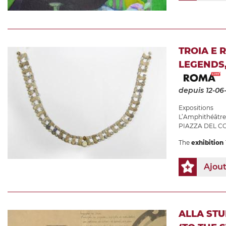
TROIA E 
LEGENDS,
depuis 12-06
Expositions
L’Amphithéâtre 
PIAZZA DEL C
The
exhibition
Ajou
ALLA STU