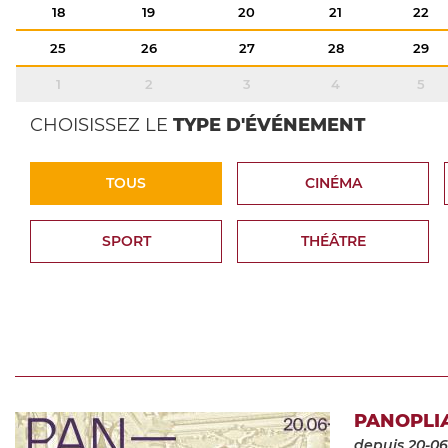
18
19
20
21
22
25
26
27
28
29
1
2
3
4
5
CHOISISSEZ LE
TYPE D'ÉVÉNEMENT
TOUS
CINÉMA
SPORT
THÉÂTRE
PANOPLIÆ
depuis 20-06