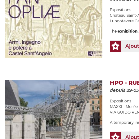
Expositions
Château Saint
Lungotevere Cas
The
exhibition
Ajou
HPO - RU
depuis 29-05
Expositions
MAXXI - Musée N
VIA GUIDO REN
A temporary ins
Ajou