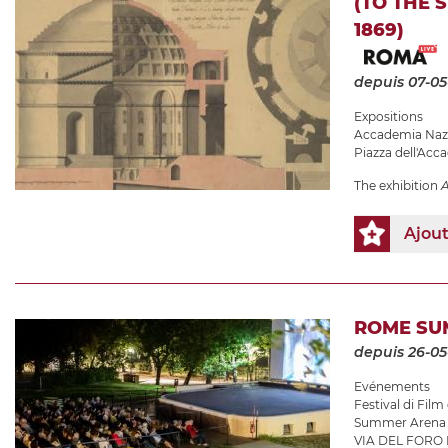
(TO THE 
1869)
depuis 07-05
Expositions
Accademia Nazi
Piazza dell'Acc
The exhibition
A
Ajou
ROME SU
depuis 26-05
Evénements
Festival di Film
Summer Arena
VIA DEL FORO I