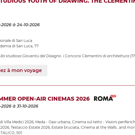
STUDIOUS YOUTH OF DRAWING. THE CLEMENTI
-2026
à 24-10-2026
onale di San Luca
ademia di San Luca, 77
lla studiosa Gioventù del Disegno. i Concorsi Clementini di architettura (1
tez à mon voyage
MMER OPEN-AIR CINEMAS 2026
-2026
à 31-10-2026
 di Villa Medici 2026
,
Meda - Oasi urbana
,
Cinema sul tetto - Visioni periferic
 2026
,
Testaccio Estate 2026
,
Estate bruciata
,
Cinema at the Walls…and more
TALICO, 501