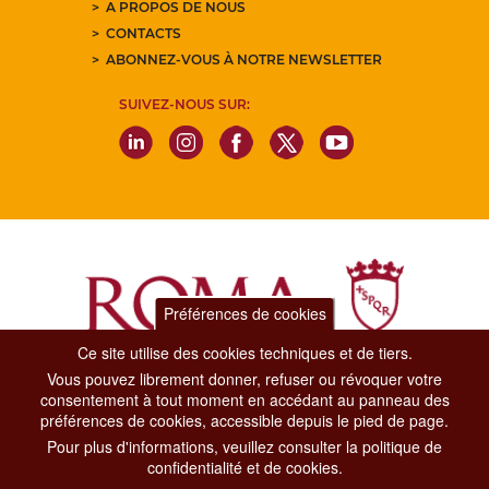
A PROPOS DE NOUS
CONTACTS
ABONNEZ-VOUS À NOTRE NEWSLETTER
SUIVEZ-NOUS SUR:
Préférences de cookies
Ce site utilise des cookies techniques et de tiers.
Vous pouvez librement donner, refuser ou révoquer votre
Dipartimento Grandi Eventi, Sport, Turismo e Moda.
consentement à tout moment en accédant au panneau des
Via di San Basilio, 51
préférences de cookies, accessible depuis le pied de page.
00187 Roma
Pour plus d'informations, veuillez consulter la politique de
confidentialité et de cookies.
CONTACT CENTER TEL. 06 06 08