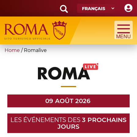
Skip
to
main
Search
content
form
Recherche
You
Home
/
Romalive
are
here
09 AOÛT 2026
LES ÉVÉNEMENTS DES
3 PROCHAINS
JOURS