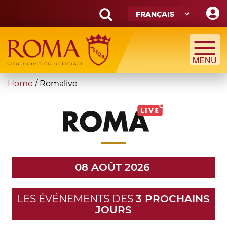
Skip
to
main
Search
content
form
Recherche
You
Home
/
Romalive
are
here
08 AOÛT 2026
LES ÉVÉNEMENTS DES
3 PROCHAINS
JOURS