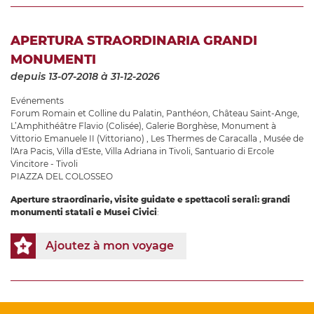
APERTURA STRAORDINARIA GRANDI
MONUMENTI
depuis 13-07-2018
à 31-12-2026
Evénements
Forum Romain et Colline du Palatin
,
Panthéon
,
Château Saint-Ange
,
L’Amphithéâtre Flavio (Colisée)
,
Galerie Borghèse
,
Monument à
Vittorio Emanuele II (Vittoriano)
,
Les Thermes de Caracalla
,
Musée de
l'Ara Pacis
,
Villa d'Este
,
Villa Adriana in Tivoli
,
Santuario di Ercole
Vincitore - Tivoli
PIAZZA DEL COLOSSEO
Aperture straordinarie, visite guidate e spettacoli serali: grandi
monumenti statali e Musei Civici
:
Ajoutez à mon voyage