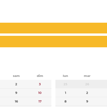
sam
dim
lun
mar
2
3
25
26
9
10
1
2
16
17
8
9