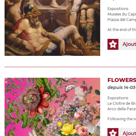
Expositions
Musées du Capi
Piazza del Camp
At the end of t
Ajou
FLOWERS
depuis 14-03
Expositions
Le Cloître de 
Arco della Pace
Following the s
Ajou