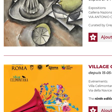
Expositions
Galleria Nazio
VIA ANTONIO G
Curated by Gre
Ajou
VILLAGE 
depuis 15-05
Evénements
Villa Celimonta
Via della Navicel
The
ninth editi
Ajou