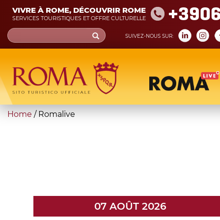
Skip
+390
VIVRE À ROME, DÉCOUVRIR ROME
to
SERVICES TOURISTIQUES ET OFFRE CULTURELLE
main
Search
SUIVEZ-NOUS SUR:
content
form
Recherche
You
Home
/
Romalive
are
here
07 AOÛT 2026