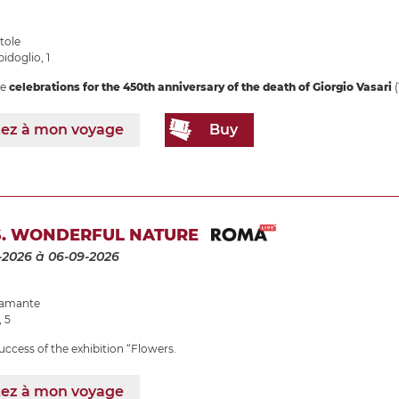
tole
idoglio, 1
he
celebrations for the 450th anniversary of the death of Giorgio Vasari
(
tez à mon voyage
Buy
. WONDERFUL NATURE
-2026
à 06-09-2026
Bramante
, 5
uccess of the exhibition “Flowers.
tez à mon voyage