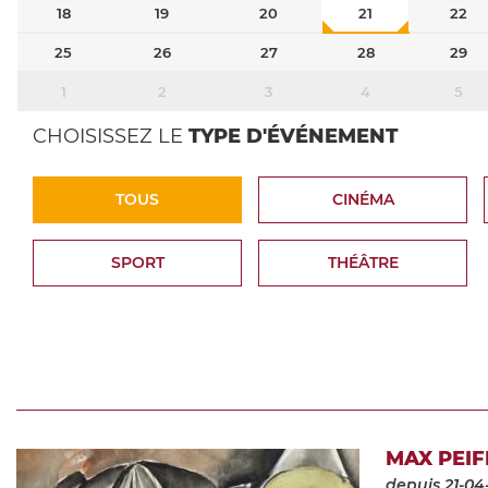
18
19
20
21
22
25
26
27
28
29
1
2
3
4
5
CHOISISSEZ LE
TYPE D'ÉVÉNEMENT
TOUS
CINÉMA
SPORT
THÉÂTRE
MAX PEIF
depuis 21-04