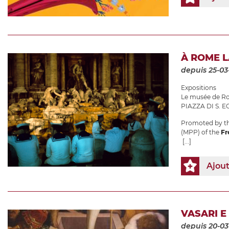
À ROME 
depuis 25-03
Expositions
Le musée de Ro
PIAZZA DI S. EG
Promoted by th
(MPP) of the
Fr
[...]
Ajou
VASARI E
depuis 20-03