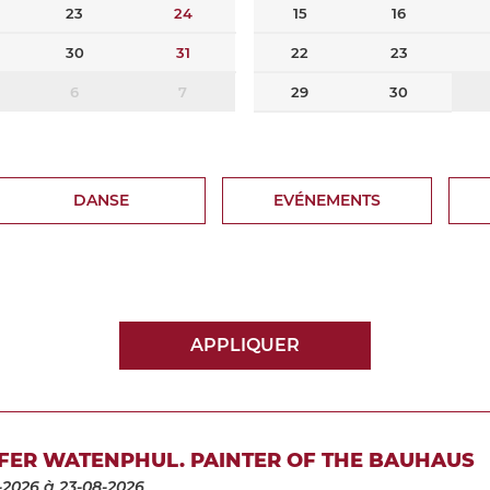
23
24
15
16
30
31
22
23
6
7
29
30
DANSE
EVÉNEMENTS
APPLIQUER
FER WATENPHUL. PAINTER OF THE BAUHAUS
-2026
à 23-08-2026