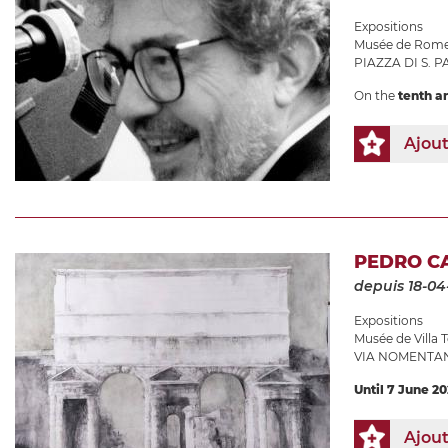
Expositions
Musée de Rome 
PIAZZA DI S. P
On the
tenth a
Ajou
PEDRO CA
depuis 18-04
Expositions
Musée de Villa T
VIA NOMENTAN
Until 7 June 2
Ajou