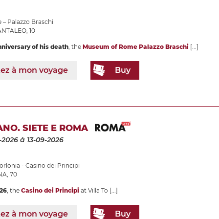
– Palazzo Braschi
ANTALEO, 10
nniversary of his death
, the
Museum of Rome Palazzo Braschi
[...]
tez à mon voyage
Buy
NO. SIETE E ROMA
-2026
à 13-09-2026
orlonia - Casino dei Principi
A, 70
026
, the
Casino dei Principi
at Villa To
[...]
tez à mon voyage
Buy