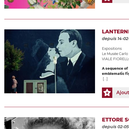
LANTERNE
depuis 14-02
Expositions
Le Musée Carlo 
VIALE FIORELL
A sequence of v
emblematic fig
[...]
Ajou
ETTORE S
depuis 02-05