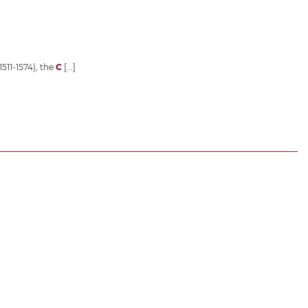
1511-1574), the
C
[...]