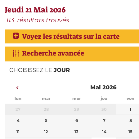
Jeudi 21 Mai 2026
113
résultats trouvés
Voyez les résultats sur la carte
Recherche avancée
CHOISISSEZ LE
JOUR
Mai 2026
lun
mar
mer
jeu
ven
27
28
29
30
1
4
5
6
7
8
11
12
13
14
15