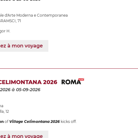
nale d'Arte Moderna e Contemporanea
RAMSCI, 71
gor H.
tez à mon voyage
CELIMONTANA 2026
-2026
à 05-09-2026
na
la, 12
on
of
Village Celimontana 2026
kicks off.
tez à mon voyage