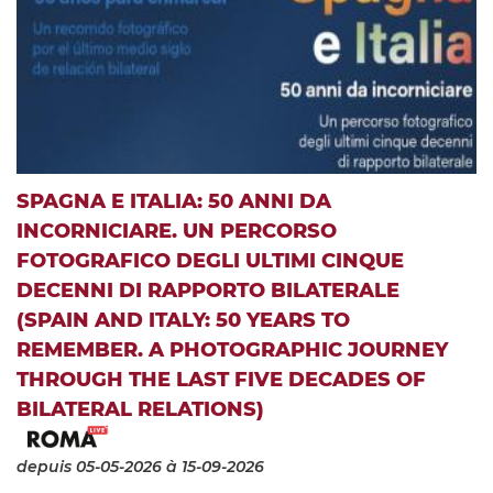
SPAGNA E ITALIA: 50 ANNI DA
INCORNICIARE. UN PERCORSO
FOTOGRAFICO DEGLI ULTIMI CINQUE
DECENNI DI RAPPORTO BILATERALE
(SPAIN AND ITALY: 50 YEARS TO
REMEMBER. A PHOTOGRAPHIC JOURNEY
THROUGH THE LAST FIVE DECADES OF
BILATERAL RELATIONS)
depuis 05-05-2026
à 15-09-2026