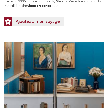
Started in 2006 from an intuition by Stefania Miscetti and now in its
14th edition, the
video art series
at the
[...]
Ajoutez à mon voyage