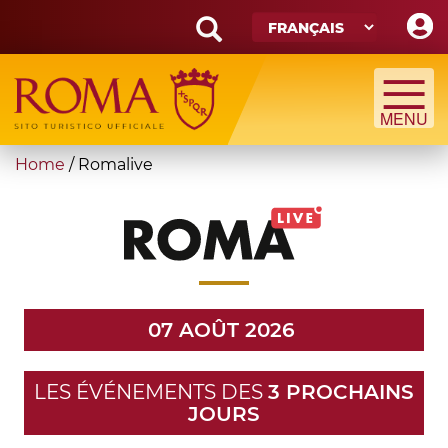
Skip
to
main
Search
content
form
Recherche
You
Home
/
Romalive
are
here
07 AOÛT 2026
LES ÉVÉNEMENTS DES
3 PROCHAINS
JOURS