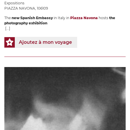
Expositions
PIAZZA NAVONA, 106109
The
new Spanish Embassy
in Italy in
Piazza Navona
hosts
the
photography exhibition
[...]
Ajoutez à mon voyage