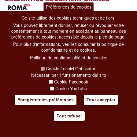
Préférences de cookies
depuis 13-05-2026
à 01-11-2026
Ce site utilise des cookies techniques et de tiers.
Vous pouvez librement donner, refuser ou révoquer votre
Expositions
consentement à tout moment en accédant au panneau des
Musées du Capitole
préférences de cookies, accessible depuis le pied de page.
Piazza del Campidoglio, 1
Pour plus d'informations, veuillez consulter la politique de
The exhibition at the
Capitoline Museums
, conceived to coincide
confidentialité et de cookies.
with the Jubilee Year and curated by
M
Politique de confidentialité et de cookies
[...]
Cookie Tecnici Obbligatori
Ajoutez à mon voyage
Necessari per il funzionamento del sito
Cookie Facebook
Cookie YouTube
Enregistrer les préférences
Tout accepter
Tout refuser