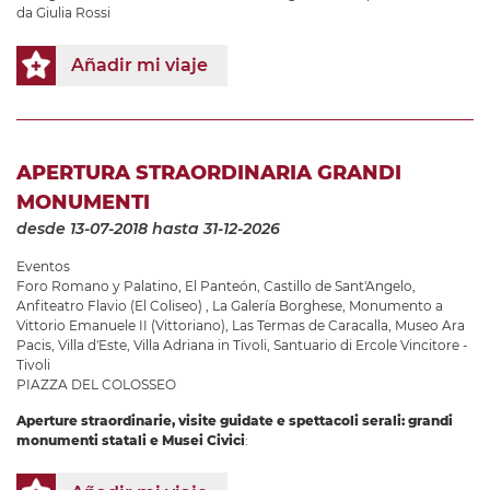
da Giulia Rossi
Añadir mi viaje
APERTURA STRAORDINARIA GRANDI
MONUMENTI
desde 13-07-2018
hasta 31-12-2026
Eventos
Foro Romano y Palatino
,
El Panteón
,
Castillo de Sant'Angelo
,
Anfiteatro Flavio (El Coliseo)
,
La Galería Borghese
,
Monumento a
Vittorio Emanuele II (Vittoriano)
,
Las Termas de Caracalla
,
Museo Ara
Pacis
,
Villa d'Este
,
Villa Adriana in Tivoli
,
Santuario di Ercole Vincitore -
Tivoli
PIAZZA DEL COLOSSEO
Aperture straordinarie, visite guidate e spettacoli serali: grandi
monumenti statali e Musei Civici
: