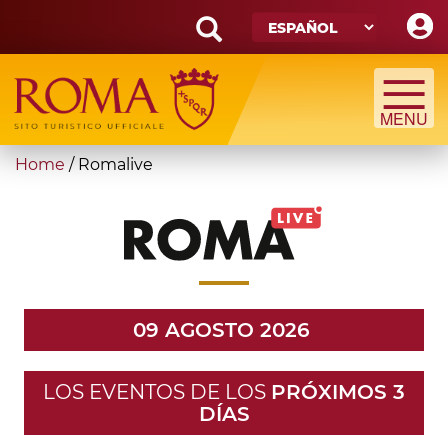
Skip
to
main
Search
content
form
Búsqueda
You
Home
/
Romalive
are
here
09 AGOSTO 2026
LOS EVENTOS DE LOS
PRÓXIMOS 3
DÍAS