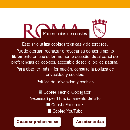
Preferencias de cookies
Este sitio utiliza cookies técnicas y de terceros.
Puede otorgar, rechazar o revocar su consentimiento
Dipartimento Grandi Eventi, Sport, Turismo e Moda.
libremente en cualquier momento accediendo al panel de
Via di San Basilio, 51
preferencias de cookies, accesible desde el pie de página.
00187 Roma
Para obtener más información, consulte la política de
privacidad y cookies.
CONTACT CENTER TEL. 06 06 08
Política de privacidad y cookies
CONTATTA LA REDAZIONE
Cookie Tecnici Obbligatori
Necessari per il funzionamento del sito
Cookie Facebook
PRIVACY
Cookie YouTube
SOCIAL MEDIA POLICY
Guardar preferencias
Aceptar todas
CREDITS