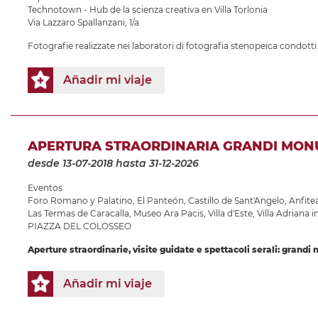
Technotown - Hub de la scienza creativa en Villa Torlonia
Via Lazzaro Spallanzani, 1/a
Fotografie realizzate nei laboratori di fotografia stenopeica condotti
Añadir mi viaje
APERTURA STRAORDINARIA GRANDI MON
desde 13-07-2018
hasta 31-12-2026
Eventos
Foro Romano y Palatino
,
El Panteón
,
Castillo de Sant'Angelo
,
Anfitea
Las Termas de Caracalla
,
Museo Ara Pacis
,
Villa d'Este
,
Villa Adriana in
PIAZZA DEL COLOSSEO
Aperture straordinarie, visite guidate e spettacoli serali: grandi
Añadir mi viaje