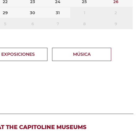
22
23
24
25
26
29
30
31
1
2
5
6
7
8
9
EXPOSICIONES
MÚSICA
AT THE CAPITOLINE MUSEUMS