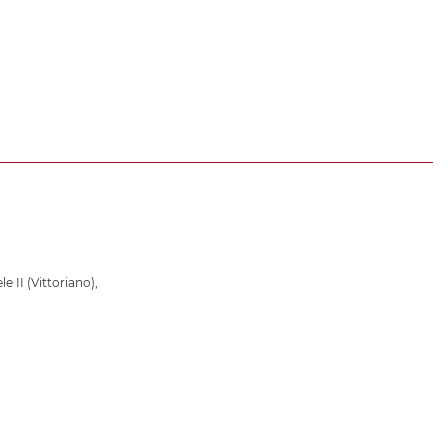
 II (Vittoriano)
,