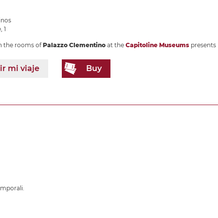
inos
, 1
in the rooms of
Palazzo Clementino
at the
Capitoline Museums
presents
[
r mi viaje
Buy
emporali.