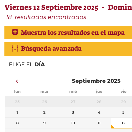
Viernes 12 Septiembre 2025 - Domin
18
resultados encontrados
Muestra los resultados en el mapa
Búsqueda avanzada
ELIGE EL
DÍA
Septiembre 2025
lun
mar
mié
jue
vie
25
26
27
28
29
1
2
3
4
5
8
9
10
11
12