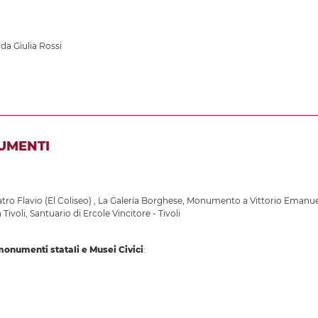
 da Giulia Rossi
UMENTI
tro Flavio (El Coliseo)
,
La Galería Borghese
,
Monumento a Vittorio Emanuele
 Tivoli
,
Santuario di Ercole Vincitore - Tivoli
 monumenti statali e Musei Civici
: