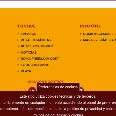
TU VIAJE
INFO ÚTIL
EVENTOS
ROMA ACCESSIBILE
RUTAS TEMÁTICAS
MAPAS Y GUÍAS PA
RUTAS POR TIEMPO
NOTICIAS
ROMA FREE/LOW COST
FOOD AND WINE
PLAYA
SIGA CON NOSOTROS:
Preferencias de cookies
Este sitio utiliza cookies técnicas y de terceros.
nto libremente en cualquier momento accediendo al panel de preferenc
ara obtener más información, consulte la política de privacidad y cookie
Política de privacidad y cookies