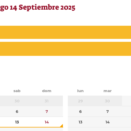
go 14 Septiembre 2025
sab
dom
lun
mar
30
31
29
30
6
7
6
7
13
14
13
14